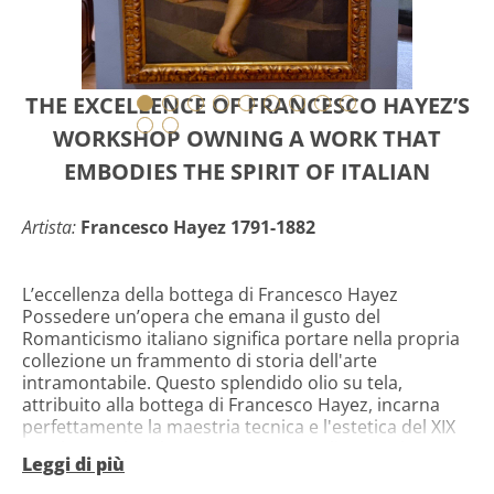
THE EXCELLENCE OF FRANCESCO HAYEZ’S
WORKSHOP OWNING A WORK THAT
EMBODIES THE SPIRIT OF ITALIAN
Artista:
Francesco Hayez 1791-1882
L’eccellenza della bottega di Francesco Hayez
Possedere un’opera che emana il gusto del
Romanticismo italiano significa portare nella propria
collezione un frammento di storia dell'arte
intramontabile. Questo splendido olio su tela,
attribuito alla bottega di Francesco Hayez, incarna
perfettamente la maestria tecnica e l'estetica del XIX
secolo. In primo luogo, occorre sottolineare che
Leggi di più
Hayez è stato il massimo esponente del
Romanticismo in Italia, celebre per la sua capacità di