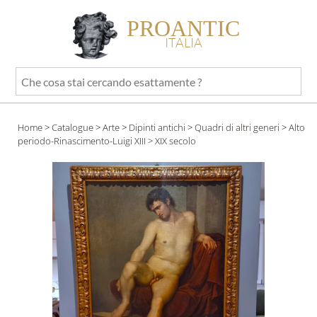
PROANTIC
ITALIA
Che
cosa
stai
Home
>
Catalogue
>
Arte
>
Dipinti antichi
>
Quadri di altri generi
>
Alto
cercando
periodo-Rinascimento-Luigi XIII
> XIX secolo
esattamente
?