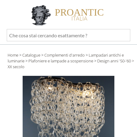
PROANTIC
ITALIA
Che
cosa
stai
Home
>
Catalogue
>
Complementi d'arredo
>
Lampadari antichi e
cercando
luminarie
>
Plafoniere e lampade a sospensione
>
Design anni '50-'60
>
esattamente
XX secolo
?