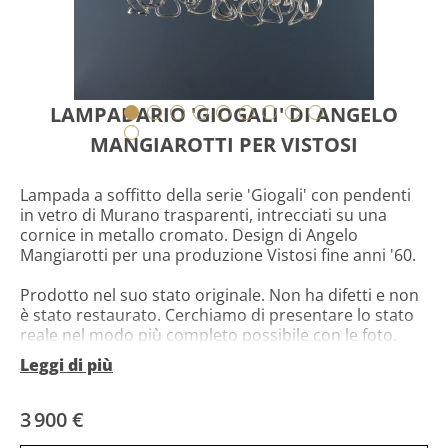
LAMPADARIO 'GIOGALI' DI ANGELO
MANGIAROTTI PER VISTOSI
Lampada a soffitto della serie 'Giogali' con pendenti
in vetro di Murano trasparenti, intrecciati su una
cornice in metallo cromato. Design di Angelo
Mangiarotti per una produzione Vistosi fine anni '60.
Prodotto nel suo stato originale. Non ha difetti e non
è stato restaurato. Cerchiamo di presentare lo stato
reale nel modo più completo possibile con le foto.
Qualora alcuni particolari non risultassero chiari dalle
Leggi di più
foto, fa fede quanto riportato nella descrizione.
3 900 €