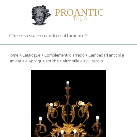
PROANTIC
ITALIA
Che
cosa
stai
Home
>
Catalogue
>
Complementi d'arredo
>
Lampadari antichi e
cercando
luminarie
>
Applique antiche
>
Altro stile
> XVIII secolo
esattamente
?