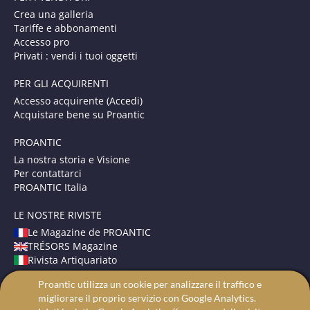
Crea una galleria
Tariffe e abbonamenti
Accesso pro
Privati : vendi i tuoi oggetti
PER GLI ACQUIRENTI
Accesso acquirente (Accedi)
Acquistare bene su Proantic
PROANTIC
La nostra storia e Visione
Per contattarci
PROANTIC Italia
LE NOSTRE RIVISTE
Le Magazine de PROANTIC
TRÉSORS Magazine
Rivista Artiquariato
Proantic utilizza un cookie per analizzare il traffico e
TERMINI E CONDIZIONI
migliorare il proprio servizio con Google Analytics.
Avvisi Legali