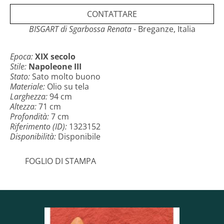
La pittura a olio veste con una bella
Cornice Dorata
CONTATTARE
in Foglia d'Oro
del XIX secolo.
La pittura e la cornice dorata sono
BISGART di Sgarbossa Renata
- Breganze, Italia
restaurate in
modo professionale e accurato.
Epoca:
XIX secolo
www.b
isgart.com
Stile:
Napoleone III
Dipinto Restaurato | Origine Francese | Ottocento
Stato:
Sato molto buono
| Antichità Francese | Nature Morte Con Fiori
Materiale:
Olio su tela
***
Larghezza:
94 cm
Dimensione tela:
81 x 58 cm
Altezza:
71 cm
Dimensione con cornice:
94 x 71 cm
Profondità:
7 cm
Profondità:
7 cm
Riferimento (ID):
1323152
Peso:
4.4 Kg
Disponibilità:
Disponibile
FOGLIO DI STAMPA