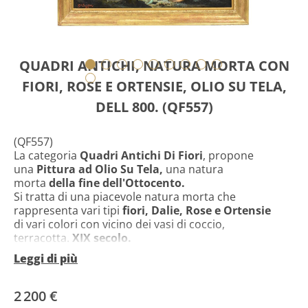
QUADRI ANTICHI, NATURA MORTA CON
FIORI, ROSE E ORTENSIE, OLIO SU TELA,
DELL 800. (QF557)
(QF557)
La categoria
Quadri Antichi Di Fiori
, propone
una
Pittura ad Olio Su Tela,
una natura
morta
della fine dell'Ottocento.
Si tratta di una piacevole natura morta che
rappresenta vari tipi
fiori,
Dalie,
Rose e Ortensie
di vari colori con vicino dei vasi di coccio,
terracotta.
XIX secolo.
Leggi di più
Il quadro su tela è
datato 1883 e
firmato in basso a
sinistra,
si tratta di un pittore francese
attivo in Francia nell'Ottocento, ma di cui non
2 200 €
abbiamo ulteriori notizie.