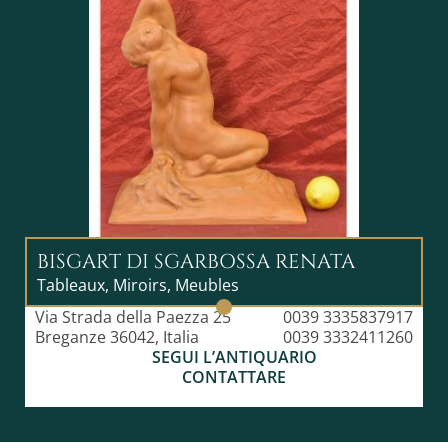
BISGART DI SGARBOSSA RENATA
Tableaux, Miroirs, Meubles
Via Strada della Paezza 25
0039 3335837917
Breganze 36042, Italia
0039 3332411260
SEGUI L’ANTIQUARIO
CONTATTARE