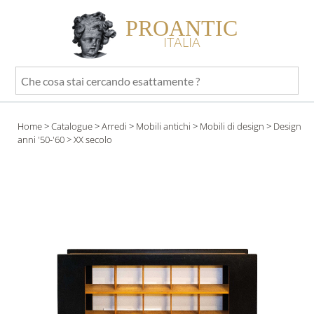
PROANTIC
ITALIA
Che
cosa
stai
Home
>
Catalogue
>
Arredi
>
Mobili antichi
>
Mobili di design
>
Design
cercando
anni '50-'60
> XX secolo
esattamente
?