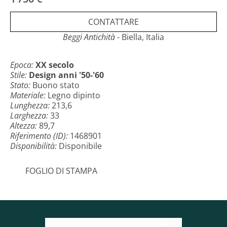
possibilità di esporre oggetti come libri e cristalleria a
proprio piacimento. Si tratta di un mobile versatile
CONTATTARE
che puoi utilizzare contemporaneamente come
contenitore e come divisorio.
Beggi Antichità
- Biella, Italia
Misure: Altezza: 89,7 cm x Larghezza: 213,6 cm x
Epoca:
XX secolo
Profondità: 33 cm
Stile:
Design anni '50-'60
Stato:
Buono stato
Materiale:
Legno dipinto
Lunghezza:
213,6
Larghezza:
33
Altezza:
89,7
Riferimento (ID):
1468901
Disponibilità:
Disponibile
FOGLIO DI STAMPA