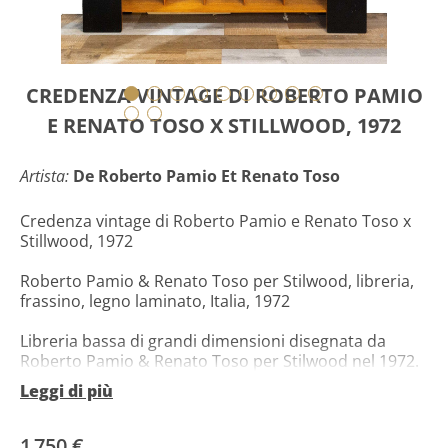
CREDENZA VINTAGE DI ROBERTO PAMIO
E RENATO TOSO X STILLWOOD, 1972
Artista:
De Roberto Pamio Et Renato Toso
Credenza vintage di Roberto Pamio e Renato Toso x
Stillwood, 1972
Roberto Pamio & Renato Toso per Stilwood, libreria,
frassino, legno laminato, Italia, 1972
Libreria bassa di grandi dimensioni disegnata da
Roberto Pamio & Renato Toso per Stilwood nel 1972.
Questo pezzo eccelle per forma, uso del materiale,
Leggi di più
composizione e artigianato. Il mobile aperto contiene
più ripiani in frassino circondati da una cornice nera
laminata. La disposizione aperta e pulita offre la
1 750 €