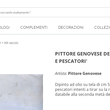
OLOGI
COMPLEMENTI
DECORAZIONI
COLLEZ
te
I
> XIX secolo
PITTORE GENOVESE DEL
E PESCATORI'
Artista:
Pittore Genovese
Dipinto ad olio su tela di cm 
pescatori intenti a tirar su la
databile alla seconda metà del