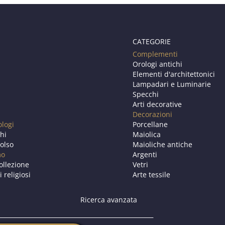
CATEGORIE
Complementi
Orologi antichi
Elementi d'architettonici
Lampadari e Luminarie
Specchi
Arti decorative
Decorazioni
ologi
Porcellane
chi
Maiolica
olso
Maioliche antiche
mo
Argenti
ollezione
Vetri
i religiosi
Arte tessile
Ricerca avanzata