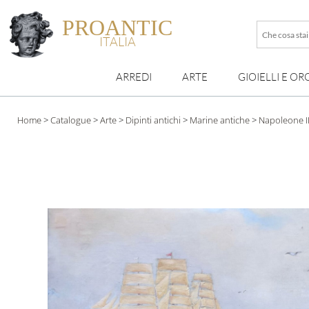
PROANTIC
Che
ITALIA
cosa
stai
ARREDI
ARTE
GIOIELLI E OR
cercando
esattamen
?
Home
>
Catalogue
>
Arte
>
Dipinti antichi
>
Marine antiche
>
Napoleone II