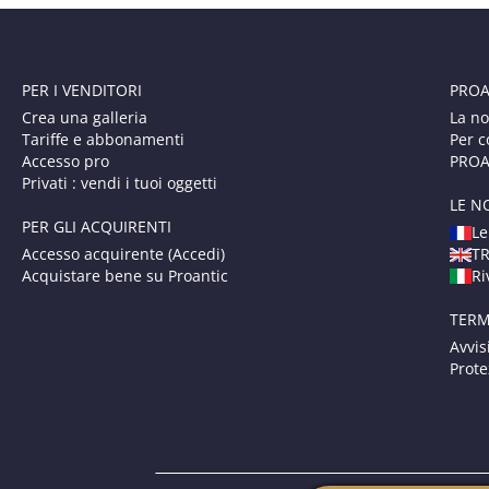
PER I VENDITORI
PROA
Crea una galleria
La no
Tariffe e abbonamenti
Per c
Accesso pro
PROAN
Privati : vendi i tuoi oggetti
LE N
PER GLI ACQUIRENTI
Le
Accesso acquirente (Accedi)
T
Acquistare bene su Proantic
Ri
TERM
Avvis
Prote