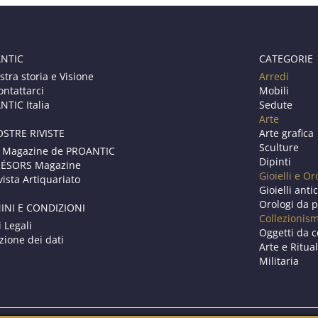
NTIC
CATEGORIE
stra storia e Visione
Arredi
ontattarci
Mobili
TIC Italia
Sedute
Arte
OSTRE RIVISTE
Arte grafica
Sculture
 Magazine de PROANTIC
Dipinti
RÉSORS Magazine
Gioielli e Or
vista Artiquariato
Gioielli anti
Orologi da p
INI E CONDIZIONI
Collezionis
i Legali
Oggetti da c
zione dei dati
Arte e Ritual
Militaria