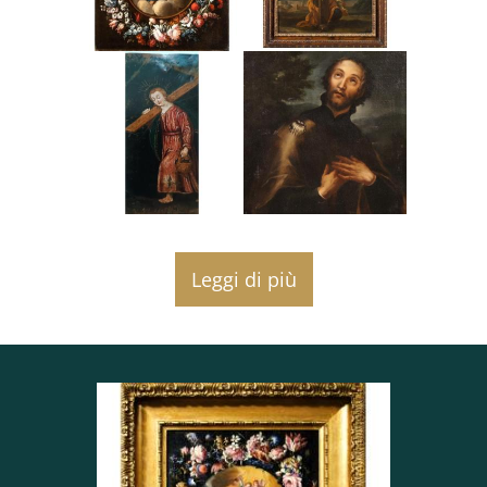
Bella cornice in legno a patina scura finemente
scolpito con profili dorati del XIX secolo.
Rilasciamo un certificato di autenticità timbrato e
firmato che garantisce l'epoca, la provenienza e
tutte le caratteristiche dell'opera, redatto da
Antiquario affiliato FIMA (FEDERAZIONE ITALIANA
MERCANTI D'ARTE).
Consegna in Italia e in tutta Europa entro 3 giorni
dalla ricezione del bonifico bancario.
La spedizione è tracciata e assicurata e viaggia con
un accurato imballo antiurto all'interno di una
Leggi di più
cassa di legno su misura.