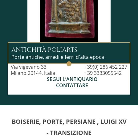
ANTICHITÀ POLIARTS
Porte antiche, arredi e ferri d'alta epoca
Via vigevano 33
+39(0) 286 452 227
Milano 20144, Italia
+39 3333055542
SEGUI L’ANTIQUARIO
CONTATTARE
BOISERIE, PORTE, PERSIANE , LUIGI XV
- TRANSIZIONE