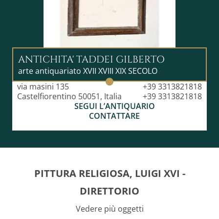
ANTICHITA' TADDEI GILBERTO
arte antiquariato XVII XVIII XIX SECOLO
via masini 135
+39 3313821818
Castelfiorentino 50051, Italia
+39 3313821818
SEGUI L’ANTIQUARIO
CONTATTARE
PITTURA RELIGIOSA, LUIGI XVI -
DIRETTORIO
Vedere più oggetti