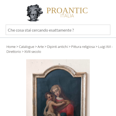
PROANTIC
ITALIA
Che
cosa
stai
Home
>
Catalogue
>
Arte
>
Dipinti antichi
>
Pittura religiosa
>
Luigi XVI -
cercando
Direttorio
> XVIII secolo
esattamente
?