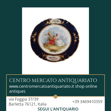
CENTRO MERCATO ANTIQUARIATO
www.centromercatoantiquariato.it shop online
antiques
via Foggia 37/39
+39 3469410359
Barletta 76121, Italia
SEGUI L’ANTIQUARIO