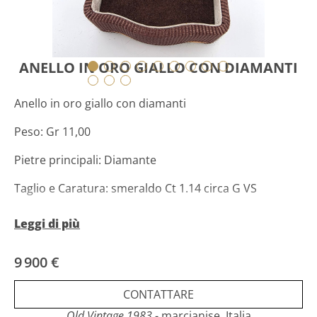
ANELLO IN ORO GIALLO CON DIAMANTI
Anello in oro giallo con diamanti
Peso: Gr 11,00
Pietre principali: Diamante
Taglio e Caratura: smeraldo Ct 1.14 circa G VS
Altre pietre: Diamanti
Leggi di più
Taglio e Caratura: brillante Ct 2.80 G VS
9 900 €
Misura 12 it 52 eu
CONTATTARE
Old Vintage 1983
- marcianise, Italia