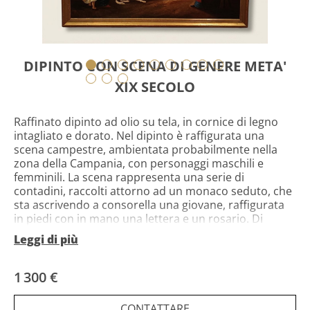
DIPINTO CON SCENA DI GENERE META'
XIX SECOLO
Raffinato dipinto ad olio su tela, in cornice di legno
intagliato e dorato. Nel dipinto è raffigurata una
scena campestre, ambientata probabilmente nella
zona della Campania, con personaggi maschili e
femminili. La scena rappresenta una serie di
contadini, raccolti attorno ad un monaco seduto, che
sta ascrivendo a consorella una giovane, raffigurata
in piedi con in mano una lettera e un rosario. Di
questo dipinto possiamo apprezzare la tecnica
Leggi di più
stilistica e figurativa, nella caratterizzazione dei
personaggi e delle loro vesti. Si tratta di un quadro di
grande gusto ed eleganza, in grado di arredare con
1 300 €
classe qualsiasi ambiente e tratto da un dipinto di
Filippo Palizzo, pittore napoletano attivo intorno alla
CONTATTARE