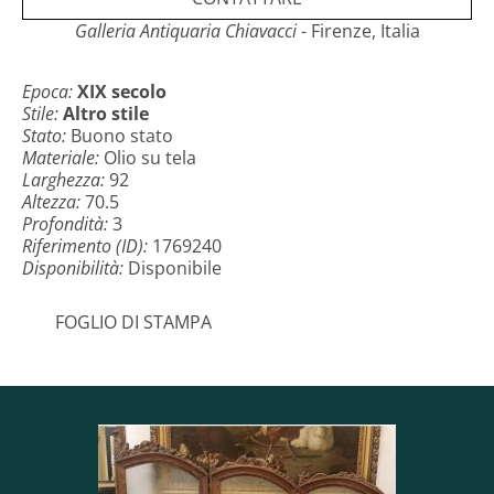
metà del XIX secolo. Manifattura napoletana della
metà del XIX secolo.
Galleria Antiquaria Chiavacci
- Firenze, Italia
Misure: H x L x P complessive 70.5 x 92 x 3cm; H x L
Epoca:
XIX secolo
solo opera 64 x 86cm
Stile:
Altro stile
Stato:
Buono stato
Materiale:
Olio su tela
Larghezza:
92
Altezza:
70.5
Profondità:
3
Riferimento (ID):
1769240
Disponibilità:
Disponibile
FOGLIO DI STAMPA