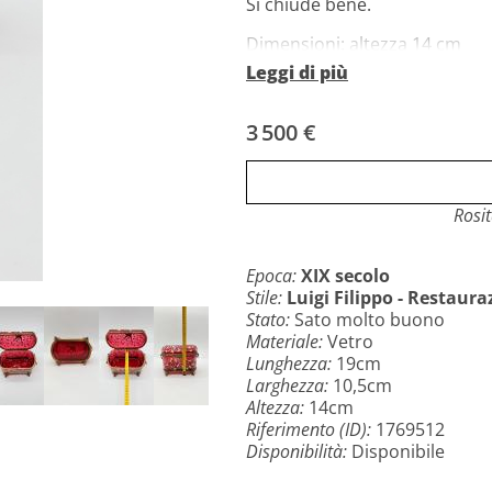
Si chiude bene.
Dimensioni: altezza 14 cm
Leggi di più
Larghezza: 19 cm / 10,5 cm
3 500 €
Spediamo in tutto il mondo!
Rosit
Epoca:
XIX secolo
Stile:
Luigi Filippo - Restaura
Stato:
Sato molto buono
Materiale:
Vetro
Lunghezza:
19cm
Larghezza:
10,5cm
Altezza:
14cm
Riferimento (ID):
1769512
Disponibilità:
Disponibile