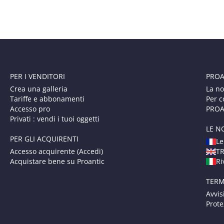
PER I VENDITORI
PROA
Crea una galleria
La no
Tariffe e abbonamenti
Per c
Accesso pro
PROAN
Privati : vendi i tuoi oggetti
LE N
PER GLI ACQUIRENTI
Le
Accesso acquirente (Accedi)
T
Acquistare bene su Proantic
Ri
TERM
Avvis
Prote