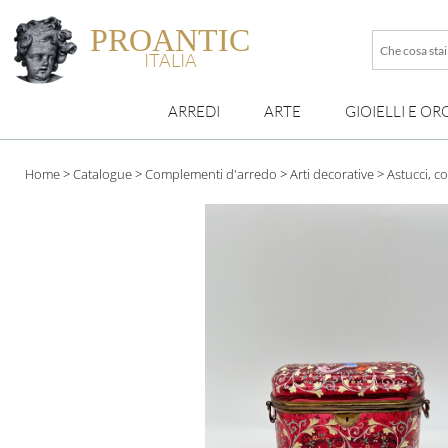
PROANTIC
Che
ITALIA
cosa
stai
ARREDI
ARTE
GIOIELLI E OR
cercando
esattamen
?
Home
>
Catalogue
>
Complementi d'arredo
>
Arti decorative
>
Astucci, co