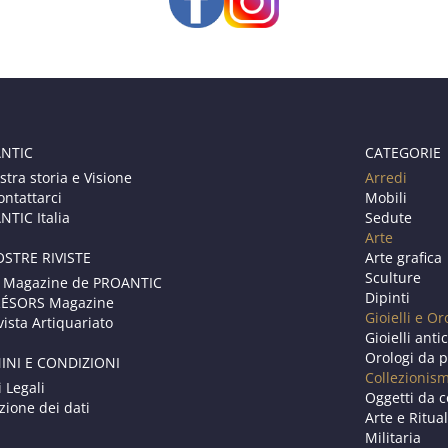
NTIC
CATEGORIE
stra storia e Visione
Arredi
ontattarci
Mobili
TIC Italia
Sedute
Arte
OSTRE RIVISTE
Arte grafica
Sculture
 Magazine de PROANTIC
Dipinti
RÉSORS Magazine
Gioielli e Or
vista Artiquariato
Gioielli anti
Orologi da p
INI E CONDIZIONI
Collezionis
i Legali
Oggetti da c
zione dei dati
Arte e Ritual
Militaria