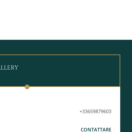
ALLERY
+33659879603
CONTATTARE