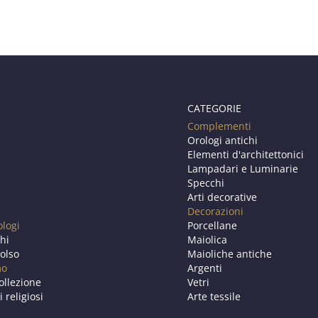
CATEGORIE
Complementi
Orologi antichi
Elementi d'architettonici
Lampadari e Luminarie
Specchi
Arti decorative
Decorazioni
ologi
Porcellane
chi
Maiolica
olso
Maioliche antiche
mo
Argenti
ollezione
Vetri
i religiosi
Arte tessile