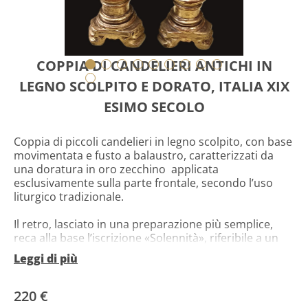
COPPIA DI CANDELIERI ANTICHI IN
LEGNO SCOLPITO E DORATO, ITALIA XIX
ESIMO SECOLO
Coppia di piccoli candelieri in legno scolpito, con base
movimentata e fusto a balaustro, caratterizzati da
una doratura in oro zecchino applicata
esclusivamente sulla parte frontale, secondo l’uso
liturgico tradizionale.
Il retro, lasciato in una preparazione più semplice,
reca alla base l’iscrizione «Solennità», riferibile a un
impiego cerimoniale liturgico.
Leggi di più
Stato
: buon stato di conservazione, con usure
coerenti e alcune ritocchi localizzati alla doratura.
220 €