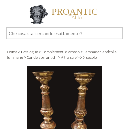
PROANTIC
ITALIA
Che
cosa
stai
Home
>
Catalogue
>
Complementi d'arredo
>
Lampadari antichi e
cercando
luminarie
>
Candelabri antichi
>
Altro stile
> XIX secolo
esattamente
?