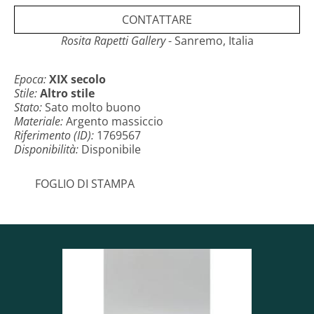
CONTATTARE
Dimensioni: 5 cm di larghezza; 2 cm di altezza
Rosita Rapetti Gallery
- Sanremo, Italia
Epoca:
XIX secolo
Stile:
Altro stile
Stato:
Sato molto buono
Materiale:
Argento massiccio
Riferimento (ID):
1769567
Disponibilità:
Disponibile
FOGLIO DI STAMPA