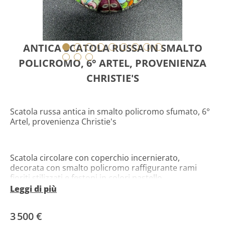
ANTICA SCATOLA RUSSA IN SMALTO
POLICROMO, 6° ARTEL, PROVENIENZA
CHRISTIE'S
Scatola russa antica in smalto policromo sfumato, 6°
Artel, provenienza Christie's
Scatola circolare con coperchio incernierato,
decorata con smalto policromo raffigurante rami
fioriti stilizzati e festoni in colori pastello.
Leggi di più
Punzoni: 6MA (per il 6° Artel di Mosca), marchio del
produttore 84 standard
3 500 €