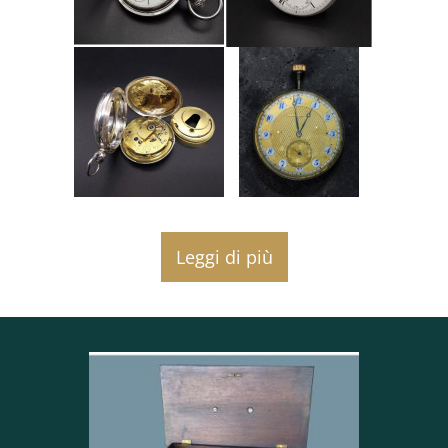
Eastbourne nel 1934.
Dimensioni: 49mm
Per vedere il video del funzionamento
dell'orologio, aprire il link qui sotto:
https://youtu.be/JIBYvVsjNRE
Spedizione tracciata tramite corriere espresso
(UPS-DHL)
No spedizioni in Svizzera.
SPEDIZIONI IN TUTTA L'UNIONE EUROPEA
SI PREGA DI CONTATTARE PER LE SPEDIZIONI AL DI
Leggi di più
FUORI DELL'UNIONE EUROPEA
Pagamento: Bonifico bancario, Paypal
GUARDA LA MIA GALLERIA... troverete altri articoli
interessanti.
Da più di 30 anni nel settore dell'antiquariato,
l'Antiquariato Cherubini
Zorzella garantisce ai suoi clienti una massima