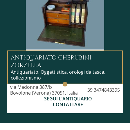
serietà, la sicurezza dei
acquisti con cura nella confezione e nel
tracciamento dei pacchi.
ANTIQUARIATO CHERUBINI
ZORZELLA
Antiquariato, Oggettistica, orologi da tasca,
collezionismo
via Madonna 387/b
+39 3474843395
Bovolone (Verona) 37051, Italia
SEGUI L’ANTIQUARIO
CONTATTARE