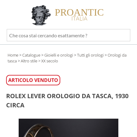
PROANTIC
ITALIA
Che
cosa
stai
Home
>
Catalogue
>
Gioielli e orologi
>
Tutti gli orologi
>
Orologi da
cercando
tasca
>
Altro stile
> XX secolo
esattamente
?
ARTICOLO VENDUTO
ROLEX LEVER OROLOGIO DA TASCA, 1930
CIRCA