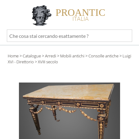
PROANTIC
ITALIA
Che
cosa
stai
Home
>
Catalogue
>
Arredi
>
Mobili antichi
>
Consolle antiche
>
Luigi
cercando
XVI - Direttorio
> XVIII secolo
esattamente
?