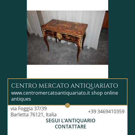
CENTRO MERCATO ANTIQUARIATO
www.centromercatoantiquariato.it shop online
antiques
via Foggia 37/39
+39 3469410359
Barletta 76121, Italia
SEGUI L’ANTIQUARIO
CONTATTARE