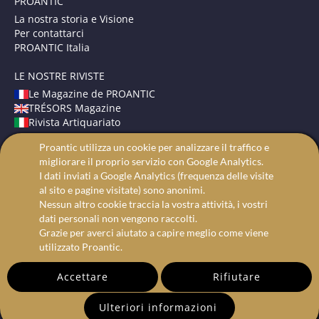
PROANTIC
La nostra storia e Visione
Per contattarci
PROANTIC Italia
LE NOSTRE RIVISTE
Le Magazine de PROANTIC
TRÉSORS Magazine
Rivista Artiquariato
Proantic utilizza un cookie per analizzare il traffico e
TERMINI E CONDIZIONI
migliorare il proprio servizio con Google Analytics.
Avvisi Legali
I dati inviati a Google Analytics (frequenza delle visite
Protezione dei dati
al sito e pagine visitate) sono anonimi.
Ricerca avanzata
Nessun altro cookie traccia la vostra attività, i vostri
dati personali non vengono raccolti.
Grazie per averci aiutato a capire meglio come viene
utilizzato Proantic.
Accettare
Rifiutare