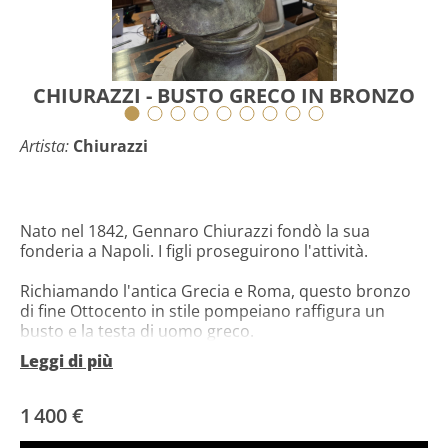
CHIURAZZI - BUSTO GRECO IN BRONZO
Artista:
Chiurazzi
Nato nel 1842, Gennaro Chiurazzi fondò la sua
fonderia a Napoli. I figli proseguirono l'attività.
Richiamando l'antica Grecia e Roma, questo bronzo
di fine Ottocento in stile pompeiano raffigura un
busto e la testa di uomo greco.
Leggi di più
Patina molto bella all'antica.
Dettagli squisiti.
Bronzo in ottime condizioni.
1 400 €
Scultura firmata dalla fonderia Chiurazzi di Napoli.