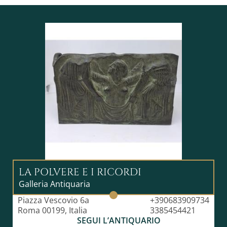
LA POLVERE E I RICORDI
Galleria Antiquaria
Piazza Vescovio 6a
+390683909734
Roma 00199, Italia
3385454421
SEGUI L’ANTIQUARIO