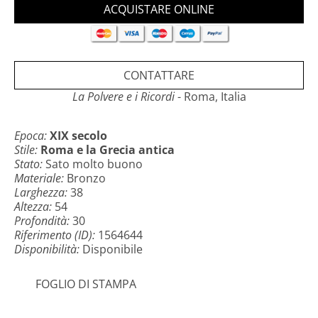
Dimensioni:
- Altezza: 54 cm
- Larghezza massima: 38 cm
- Profondità massima 30 cm
CONTATTARE
La Polvere e i Ricordi
- Roma, Italia
Epoca:
XIX secolo
Stile:
Roma e la Grecia antica
Stato:
Sato molto buono
Materiale:
Bronzo
Larghezza:
38
Altezza:
54
Profondità:
30
Riferimento (ID):
1564644
Disponibilità:
Disponibile
FOGLIO DI STAMPA