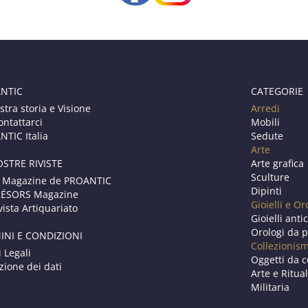
NTIC
CATEGORIE
stra storia e Visione
Arredi
ontattarci
Mobili
TIC Italia
Sedute
Arte
OSTRE RIVISTE
Arte grafica
Sculture
 Magazine de PROANTIC
Dipinti
RÉSORS Magazine
Gioielli e Or
vista Artiquariato
Gioielli anti
Orologi da p
INI E CONDIZIONI
Collezionis
i Legali
Oggetti da c
zione dei dati
Arte e Ritual
Militaria