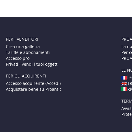
PER I VENDITORI
PROA
Crea una galleria
La no
Tariffe e abbonamenti
Per c
Accesso pro
PROAN
Privati : vendi i tuoi oggetti
LE N
PER GLI ACQUIRENTI
Le
Accesso acquirente (Accedi)
T
Acquistare bene su Proantic
Ri
TERM
Avvis
Prote