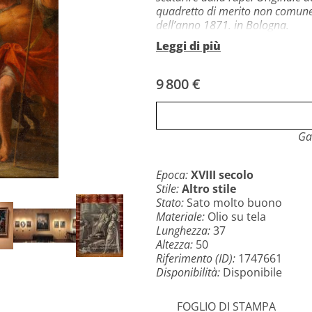
quadretto di merito non comune.
dell’anno 1871. in Bologna.
Nella sua cornice originale d’
Leggi di più
Questo dipinto è dedicato a 
Venanzio.
9 800 €
Vi invitiamo a scaricare gratu
dipinti, disegni e monocromi su 
Gal
Epoca:
XVIII secolo
Stile:
Altro stile
Stato:
Sato molto buono
Materiale:
Olio su tela
Lunghezza:
37
Altezza:
50
Riferimento (ID):
1747661
Disponibilità:
Disponibile
FOGLIO DI STAMPA