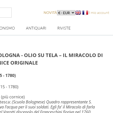
NOVITÀ
Il mio account
IONISMO
ANTIQUARI
RIVISTE
OLOGNA - OLIO SU TELA – IL MIRACOLO DI
ICE ORIGINALE
 - 1780)
15 - 1780)
 (più cornice)
ntesca:
(Scuola Bolognese) Quadro rappresentante S.
’acqua per li suoi soldati. Egli fa’ il Miracolo di farla
el Varotti discepolo del Franceschini fioriva nel 1760