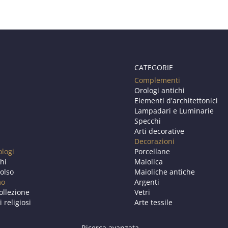
CATEGORIE
Complementi
Orologi antichi
Elementi d'architettonici
Lampadari e Luminarie
Specchi
Arti decorative
Decorazioni
ologi
Porcellane
chi
Maiolica
olso
Maioliche antiche
mo
Argenti
ollezione
Vetri
i religiosi
Arte tessile
Ricerca avanzata