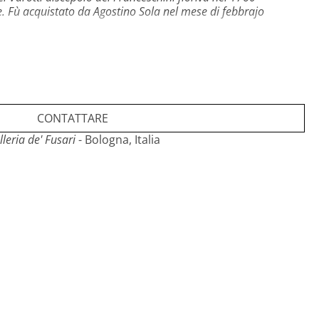
 Fù acquistato da Agostino Sola nel mese di febbrajo
epoca.
un santo che non si incontra frequentemente: san
itamente il pdf del nostro catalogo
Giuseppe Varotti,
CONTATTARE
carta
disponibile nel sito della Galleria de’ Fusari.
leria de' Fusari
- Bologna, Italia