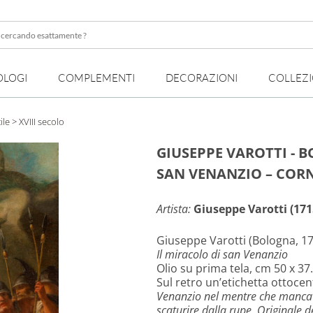
OLOGI
COMPLEMENTI
DECORAZIONI
COLLEZ
te
ile
> XVIII secolo
GIUSEPPE VAROTTI - B
SAN VENANZIO – CORN
Artista:
Giuseppe Varotti (1715
Giuseppe Varotti (Bologna, 17
Il miracolo di san Venanzio
Olio su prima tela, cm 50 x 37.
Sul retro un’etichetta ottoce
Venanzio nel mentre che mancava l
scaturire dalla rupe. Originale d