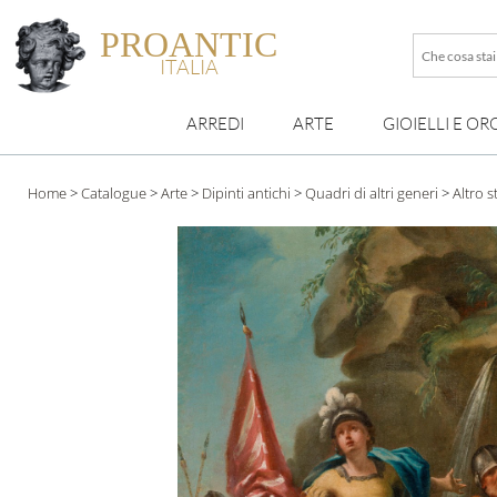
PROANTIC
Che
ITALIA
cosa
stai
ARREDI
ARTE
GIOIELLI E OR
cercando
esattamen
?
Home
>
Catalogue
>
Arte
>
Dipinti antichi
>
Quadri di altri generi
>
Altro st