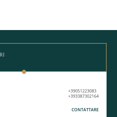
RI
+39051223083
+393387302164
CONTATTARE