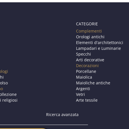
CATEGORIE
Complementi
Orologi antichi
Elementi d'architettonici
Lampadari e Luminarie
Specchi
Arti decorative
Decorazioni
ologi
Porcellane
chi
Maiolica
olso
Maioliche antiche
mo
Argenti
ollezione
Vetri
i religiosi
Arte tessile
Ricerca avanzata