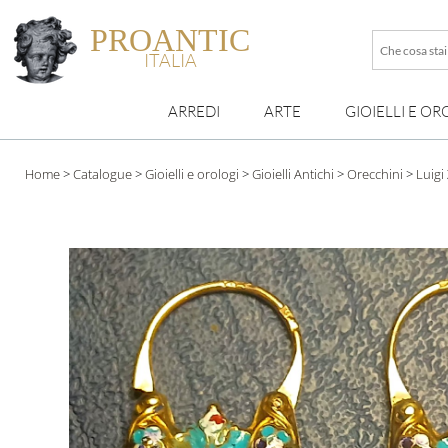
PROANTIC
Che
ITALIA
cosa
stai
ARREDI
ARTE
GIOIELLI E OR
cercando
esattamen
?
Home
>
Catalogue
>
Gioielli e orologi
>
Gioielli Antichi
>
Orecchini
>
Luigi 