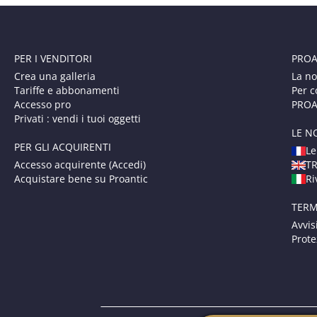
PER I VENDITORI
PROA
Crea una galleria
La no
Tariffe e abbonamenti
Per c
Accesso pro
PROAN
Privati : vendi i tuoi oggetti
LE N
PER GLI ACQUIRENTI
Le
Accesso acquirente (Accedi)
T
Acquistare bene su Proantic
Ri
TERM
Avvis
Prote