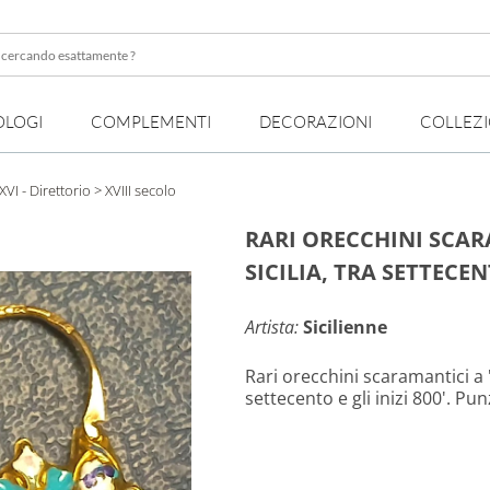
OLOGI
COMPLEMENTI
DECORAZIONI
COLLEZ
te
XVI - Direttorio
> XVIII secolo
RARI ORECCHINI SCARA
SICILIA, TRA SETTECE
Artista:
Sicilienne
Rari orecchini scaramantici a 'p
settecento e gli inizi 800'. Pu