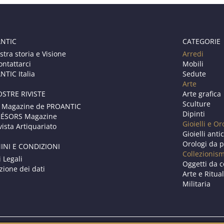
NTIC
CATEGORIE
stra storia e Visione
Arredi
ontattarci
Mobili
TIC Italia
Sedute
Arte
OSTRE RIVISTE
Arte grafica
Sculture
 Magazine de PROANTIC
Dipinti
RÉSORS Magazine
Gioielli e Or
vista Artiquariato
Gioielli anti
Orologi da p
INI E CONDIZIONI
Collezionis
i Legali
Oggetti da c
zione dei dati
Arte e Ritual
Militaria