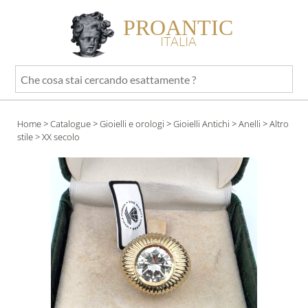
PROANTIC
ITALIA
Che
cosa
stai
Home
>
Catalogue
>
Gioielli e orologi
>
Gioielli Antichi
>
Anelli
>
Altro
cercando
stile
> XX secolo
esattamente
?