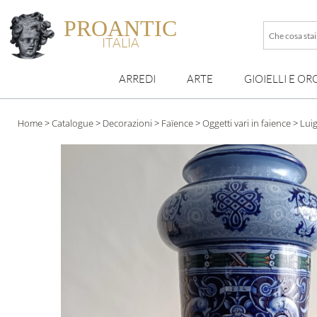
PROANTIC
Che
ITALIA
cosa
stai
ARREDI
ARTE
GIOIELLI E OR
cercando
esattamen
?
Home
>
Catalogue
>
Decorazioni
>
Faïence
>
Oggetti vari in faience
>
Luig