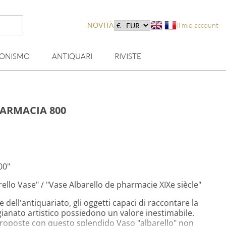
NOVITÀ
Il mio account
IONISMO
ANTIQUARI
RIVISTE
FARMACIA 800
00"
llo Vase" / "Vase Albarello de pharmacie XIXe siècle"
dell'antiquariato, gli oggetti capaci di raccontare la
tigianato artistico possiedono un valore inestimabile.
roposte con questo splendido Vaso "albarello" non