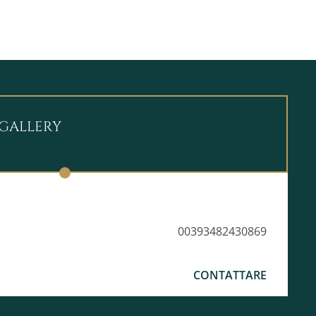
GALLERY
00393482430869
CONTATTARE