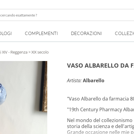
OLOGI
COMPLEMENTI
DECORAZIONI
COLLEZ
te
i XIV - Reggenza
> XIX secolo
VASO ALBARELLO DA 
Artista:
Albarello
"Vaso Albarello da farmacia 8
"19th Century Pharmacy Albare
Nel mondo del collezionismo e 
storia della scienza e dell'ar
Grande occasione nelle mie p