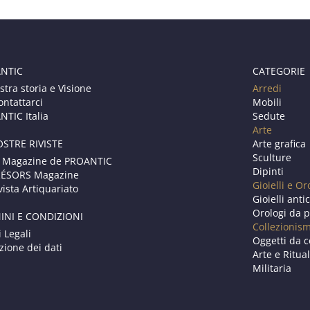
NTIC
CATEGORIE
stra storia e Visione
Arredi
ontattarci
Mobili
TIC Italia
Sedute
Arte
OSTRE RIVISTE
Arte grafica
Sculture
 Magazine de PROANTIC
Dipinti
RÉSORS Magazine
Gioielli e Or
vista Artiquariato
Gioielli anti
Orologi da p
INI E CONDIZIONI
Collezionis
i Legali
Oggetti da c
zione dei dati
Arte e Ritual
Militaria