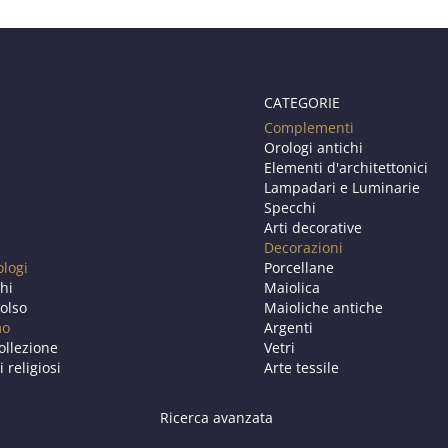
CATEGORIE
Complementi
Orologi antichi
Elementi d'architettonici
Lampadari e Luminarie
Specchi
Arti decorative
Decorazioni
ologi
Porcellane
chi
Maiolica
olso
Maioliche antiche
mo
Argenti
ollezione
Vetri
i religiosi
Arte tessile
Ricerca avanzata