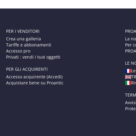
PER I VENDITORI
PROA
Crea una galleria
La no
Tariffe e abbonamenti
Per c
Accesso pro
PROAN
Privati : vendi i tuoi oggetti
LE N
PER GLI ACQUIRENTI
Le
Accesso acquirente (Accedi)
T
Acquistare bene su Proantic
Ri
TERM
Avvis
Prote