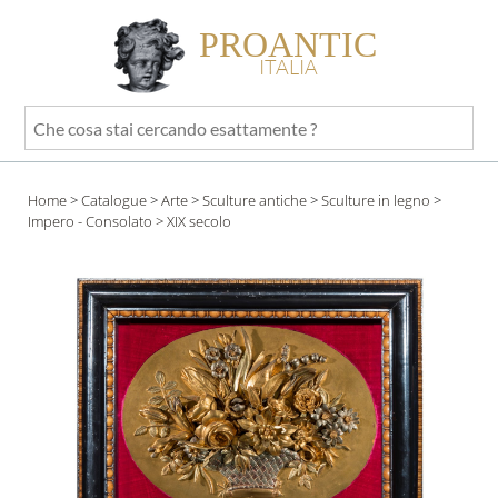
PROANTIC
ITALIA
Che
cosa
stai
Home
>
Catalogue
>
Arte
>
Sculture antiche
>
Sculture in legno
>
cercando
Impero - Consolato
> XIX secolo
esattamente
?