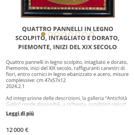
QUATTRO PANNELLI IN LEGNO
SCOLPITO, INTAGLIATO E DORATO,
PIEMONTE, INIZI DEL XIX SECOLO
Quattro pannelli in legno scolpito, intagliato e dorato,
Piemonte, inizi del XIX secolo, raffiguranti canestri di
fiori, entro cornici in legno ebanizzato e acero, misure
complessive: cm 47x57x12
2024.2.1
Ad integrazione delle descrizioni, la galleria “Antichità
Giglio” rende disponibili, a richiesta, condition report
sullo stato di conservazione dei propri beni e
Leggi di più
preventivi di trasporto nazionali ed internazionali.
12 000 €