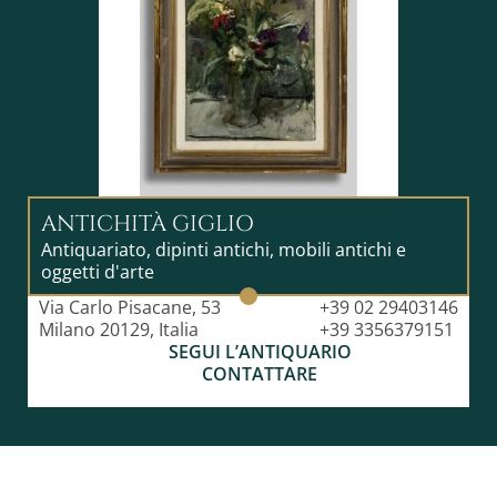
ANTICHITÀ GIGLIO
Antiquariato, dipinti antichi, mobili antichi e
oggetti d'arte
Via Carlo Pisacane, 53
+39 02 29403146
Milano 20129, Italia
+39 3356379151
SEGUI L’ANTIQUARIO
CONTATTARE