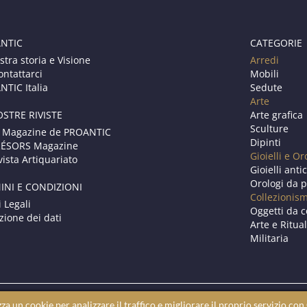
NTIC
CATEGORIE
stra storia e Visione
Arredi
ontattarci
Mobili
TIC Italia
Sedute
Arte
OSTRE RIVISTE
Arte grafica
Sculture
 Magazine de PROANTIC
Dipinti
RÉSORS Magazine
Gioielli e Or
vista Artiquariato
Gioielli anti
Orologi da p
INI E CONDIZIONI
Collezionis
i Legali
Oggetti da c
zione dei dati
Arte e Ritual
Militaria
zza un cookie per analizzare il traffico e migliorare il proprio servizio co