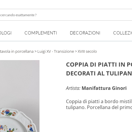
OLOGI
COMPLEMENTI
DECORAZIONI
COLLEZ
te
a tavola in porcellana
>
Luigi XV - Transizione
> XVIII secolo
COPPIA DI PIATTI IN
DECORATI AL TULIPA
Artista:
Manifattura Ginori
Coppia di piatti a bordo misti
tulipano. Porcellana del prim