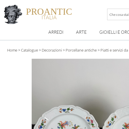
PROANTIC
Che
ITALIA
cosa
stai
ARREDI
ARTE
GIOIELLI E OR
cercando
esattamen
?
Home
>
Catalogue
>
Decorazioni
>
Porcellane antiche
>
Piatti e servizi d