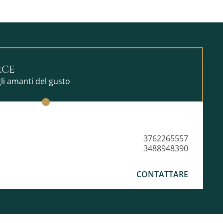
RCE
li amanti del gusto
3762265557
3488948390
CONTATTARE