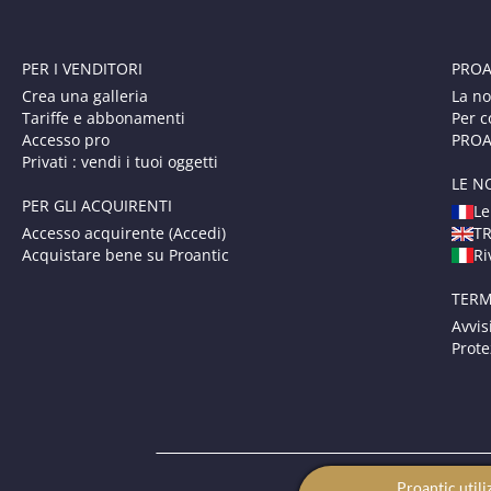
PER I VENDITORI
PROA
Crea una galleria
La no
Tariffe e abbonamenti
Per c
Accesso pro
PROAN
Privati : vendi i tuoi oggetti
LE N
PER GLI ACQUIRENTI
Le
Accesso acquirente (Accedi)
T
Acquistare bene su Proantic
Ri
TERM
Avvis
Prote
Proantic utili