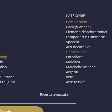
CATEGORIE
Complementi
Orologi antichi
Elementi d'architettonici
Lampadari e Luminarie
Specchi
Arti decorative
Decorazioni
ologi
Porcellane
chi
Maiolica
olso
Maioliche antiche
mo
Argenti
ollezione
Vetri
i religiosi
Arte tessile
Ricerca avanzata
n Google