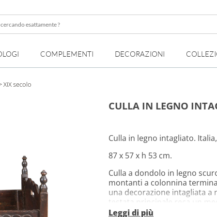
OLOGI
COMPLEMENTI
DECORAZIONI
COLLEZ
te
> XIX secolo
CULLA IN LEGNO INTAG
Culla in legno intagliato. Italia
87 x 57 x h 53 cm.
Culla a dondolo in legno scur
montanti a colonnina terminant
una decorazione intagliata a mo
testata principale reca un m
di raggi. Le sponde brevi mos
Leggi di più