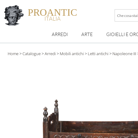
PROANTIC
Che
ITALIA
cosa
stai
ARREDI
ARTE
GIOIELLI E OR
cercando
esattamen
?
Home
>
Catalogue
>
Arredi
>
Mobili antichi
>
Letti antichi
>
Napoleone III