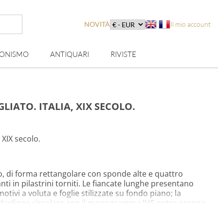
NOVITÀ
Il mio account
IONISMO
ANTIQUARI
RIVISTE
LIATO. ITALIA, XIX SECOLO.
, XIX secolo.
o, di forma rettangolare con sponde alte e quattro
i in pilastrini torniti. Le fiancate lunghe presentano
tivi a voluta e foglie stilizzate su fondo piano; la
edaglione circolare con il monogramma IHS entro corona
trano profili sagomati a denti arrotondati con aperture