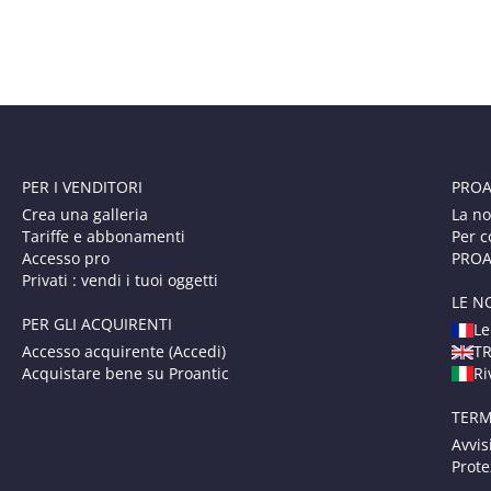
PER I VENDITORI
PROA
Crea una galleria
La no
Tariffe e abbonamenti
Per c
Accesso pro
PROAN
Privati : vendi i tuoi oggetti
LE N
PER GLI ACQUIRENTI
Le
Accesso acquirente (Accedi)
T
Acquistare bene su Proantic
Ri
TERM
Avvis
Prote