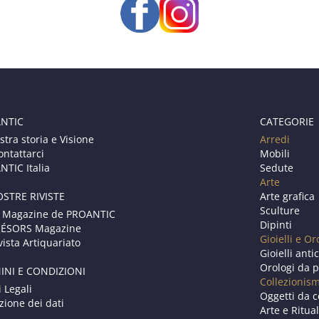
NTIC
CATEGORIE
stra storia e Visione
Arredi
ontattarci
Mobili
TIC Italia
Sedute
Arte
OSTRE RIVISTE
Arte grafica
Sculture
 Magazine de PROANTIC
Dipinti
RÉSORS Magazine
Gioielli e Or
vista Artiquariato
Gioielli anti
Orologi da p
INI E CONDIZIONI
Collezionis
i Legali
Oggetti da c
zione dei dati
Arte e Ritual