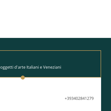
ini di ambientazione sono generate con AI a scopo
rispettare le proporzioni reali dell'opera.
 oggetti d'arte Italiani e Veneziani
+393402841279