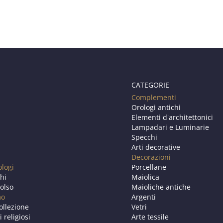
CATEGORIE
Complementi
Orologi antichi
Elementi d'architettonici
Lampadari e Luminarie
Specchi
Arti decorative
Decorazioni
ologi
Porcellane
chi
Maiolica
olso
Maioliche antiche
mo
Argenti
ollezione
Vetri
i religiosi
Arte tessile