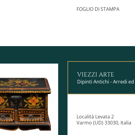
Disclaimer Rendering:
Le immag
illustrativo e potrebbero non 
FOGLIO DI STAMPA
VIEZZI ARTE
Dipinti Antichi - Arredi ed
Località Levata 2
Varmo (UD) 33030, Italia