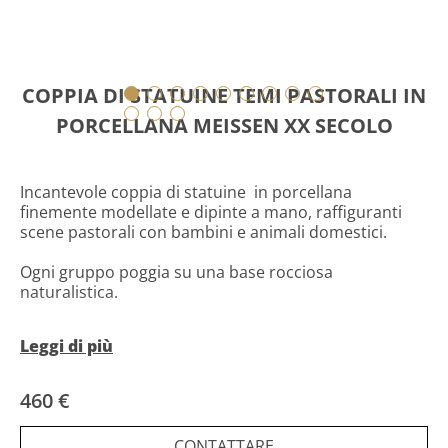
COPPIA DI STATUINE TEMI PASTORALI IN
PORCELLANA MEISSEN XX SECOLO
Incantevole coppia di statuine in porcellana
finemente modellate e dipinte a mano, raffiguranti
scene pastorali con bambini e animali domestici.
Ogni gruppo poggia su una base rocciosa
naturalistica.
Il marchio delle spade incrociate apposto sotto le basi
Leggi di più
attribuisce queste due porcellane alla manifattura di
Meissen.
460 €
Stato di conservazione
:
ottimo stato generale:
colori freschi, nessuna sbeccatura visibile, lievi
CONTATTARE