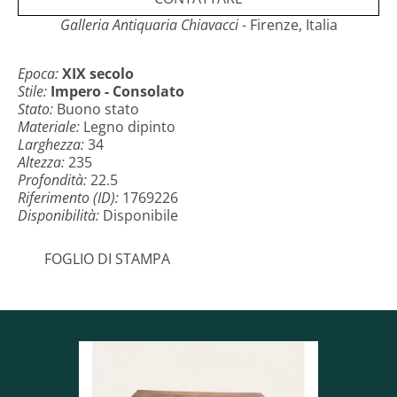
imitazione del marmo. Si tratta di un orologio di
buona fattura, in grado di arredare con gusto
Galleria Antiquaria Chiavacci
- Firenze, Italia
qualsiasi ambiente. Manifattura francese degli inizi
del XIX secolo.
Epoca:
XIX secolo
Stile:
Impero - Consolato
Misure: H x L x P 235 x 34 x 22.5cm
Stato:
Buono stato
Materiale:
Legno dipinto
Larghezza:
34
Altezza:
235
Profondità:
22.5
Riferimento (ID):
1769226
Disponibilità:
Disponibile
FOGLIO DI STAMPA