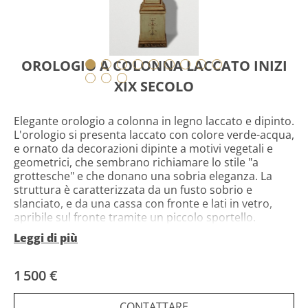
OROLOGIO A COLONNA LACCATO INIZI
XIX SECOLO
Elegante orologio a colonna in legno laccato e dipinto.
L'orologio si presenta laccato con colore verde-acqua,
e ornato da decorazioni dipinte a motivi vegetali e
geometrici, che sembrano richiamare lo stile "a
grottesche" e che donano una sobria eleganza. La
struttura è caratterizzata da un fusto sobrio e
slanciato, e da una cassa con fronte e lati in vetro,
apribile sul fronte tramite un piccolo sportello.
All'interno l'orologio presenta un meccanismo
Leggi di più
funzionante, di cui il quadrante in numeri romani e
ornato da decorazioni vegetali. Nella parte mediana è
possibile inoltre aprire la cassa, in cui sono presenti il
1 500 €
pendolo e i due pesi. Infine anche la base si può
aprire, come uno sportello, e si presenta dipinta ad
CONTATTARE