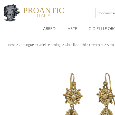
PROANTIC
Che
ITALIA
cosa
stai
ARREDI
ARTE
GIOIELLI E OR
cercando
esattamen
?
Home
>
Catalogue
>
Gioielli e orologi
>
Gioielli Antichi
>
Orecchini
>
Altro 