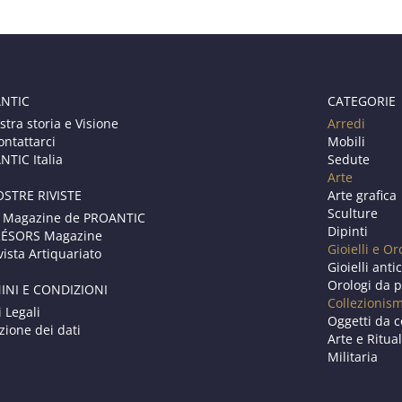
NTIC
CATEGORIE
stra storia e Visione
Arredi
ontattarci
Mobili
TIC Italia
Sedute
Arte
OSTRE RIVISTE
Arte grafica
Sculture
 Magazine de PROANTIC
Dipinti
RÉSORS Magazine
Gioielli e Or
vista Artiquariato
Gioielli anti
Orologi da p
INI E CONDIZIONI
Collezionis
i Legali
Oggetti da c
zione dei dati
Arte e Ritual
Militaria