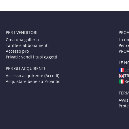
PER I VENDITORI
PROA
Crea una galleria
La no
Tariffe e abbonamenti
Per c
Accesso pro
PROAN
Privati : vendi i tuoi oggetti
LE N
PER GLI ACQUIRENTI
Le
Accesso acquirente (Accedi)
T
Acquistare bene su Proantic
Ri
TERM
Avvis
Prote