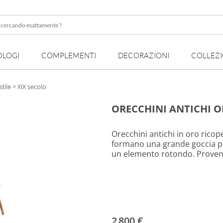
OLOGI
COMPLEMENTI
DECORAZIONI
COLLEZ
te
stile
> XIX secolo
ORECCHINI ANTICHI O
Orecchini antichi in oro ricope
formano una grande goccia p
un elemento rotondo. Provenien
2 800 €