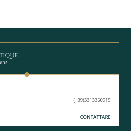
TIQUE
iens
(+39)3313360915
CONTATTARE