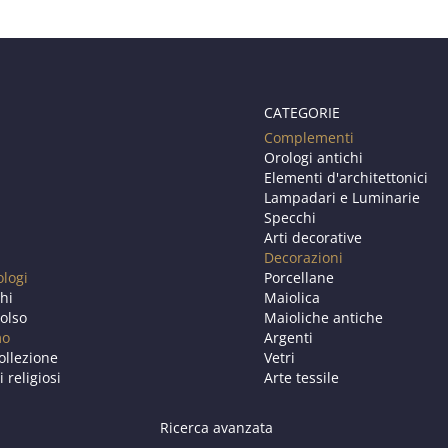
CATEGORIE
Complementi
Orologi antichi
Elementi d'architettonici
Lampadari e Luminarie
Specchi
Arti decorative
Decorazioni
ologi
Porcellane
chi
Maiolica
olso
Maioliche antiche
mo
Argenti
ollezione
Vetri
i religiosi
Arte tessile
Ricerca avanzata