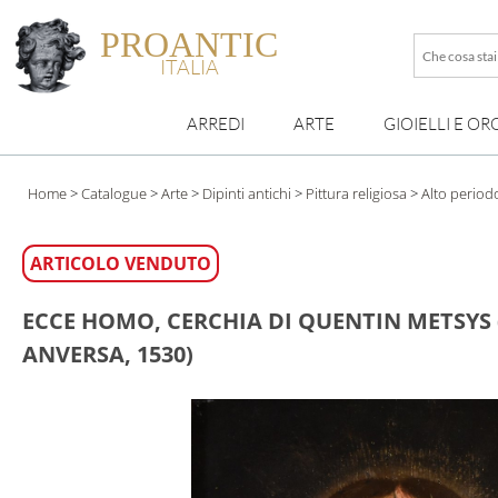
PROANTIC
Che
ITALIA
cosa
stai
ARREDI
ARTE
GIOIELLI E OR
cercando
esattamen
?
Home
>
Catalogue
>
Arte
>
Dipinti antichi
>
Pittura religiosa
>
Alto periodo
ARTICOLO VENDUTO
ECCE HOMO, CERCHIA DI QUENTIN METSYS 
ANVERSA, 1530)