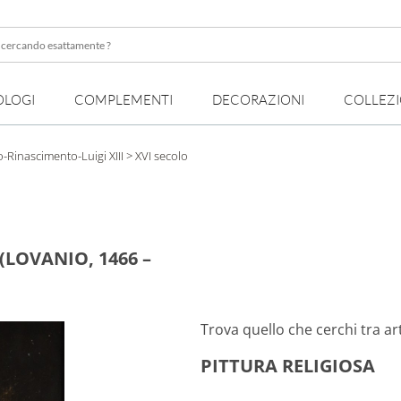
OLOGI
COMPLEMENTI
DECORAZIONI
COLLEZ
te
-Rinascimento-Luigi XIII
> XVI secolo
(LOVANIO, 1466 –
Trova quello che cerchi tra arti
PITTURA RELIGIOSA