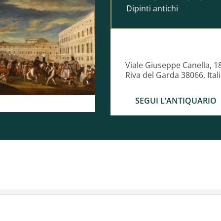
Dipinti antichi
 fattura più robusta e impasti
una datazione piuttosto tarda
urato con il capo incorniciato
 intrecciate. Lo sguardo è
Viale Giuseppe Canella, 1
amento rassegnato e sfigurato
Riva del Garda 38066, Ital
e e lo sguardo di Cristo, con
di un phatos capace di
SEGUI L’ANTIQUARIO
dio della Passione.
, in attesa della sua
lo da Ponzio Pilato, allora
a letteralmente 'Ecco l'Uomo',
renza di Gesù flagellato e
to con attenzione le opere di
ercava di studiare il carattere
ro appunto dei rapporti tra
 è corredata di certificato di