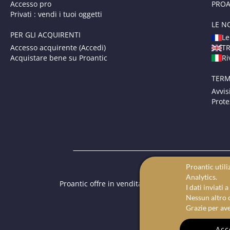
Accesso pro
PROAN
Privati : vendi i tuoi oggetti
LE N
PER GLI ACQUIRENTI
Le
Accesso acquirente (Accedi)
T
Acquistare bene su Proantic
Ri
TERM
Avvis
Prote
Proantic utili
Analytics.
Proantic offre in vendita una selezione di oggetti 
I dati inviati
Su Proan
Nessun altro c
Grazie per ave
Acc