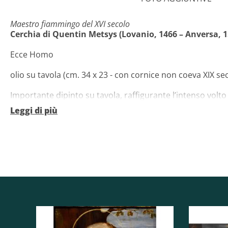
Maestro fiammingo del XVI secolo
Cerchia di Quentin Metsys (Lovanio, 1466 – Anversa, 1
Ecce Homo
olio su tavola (cm. 34 x 23 - con cornice non coeva XIX sec
Importante dipinto su tavola, raffigurante l’intenso volto
incoronato di spine, nella più tradizionale iconografia d
Leggi di più
raffigurazioni cristiane più rappresentative della pittura
per intensità e drammatico realismo i pittori fiamminghi.
Il dipinto rivela infatti caratteristiche tipologiche e forma
nordeuropea cinquecentesca, mostrando particolari affin
fiammingo Quentin Massys (o Metsijs), fondatore della Sc
massimi interpreti fiamminghi di questo soggetto;
Possiamo menzionare tra le tante opere il suo Ecce Homo
attualmente conservato al Musée des Beaux-Arts de Dunk
*link
Musée des Beaux-Arts de Dunkerque