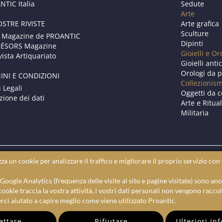
TIC Italia
Sedute
Arte
OSTRE RIVISTE
Arte grafica
Sculture
 Magazine de PROANTIC
Dipinti
RÉSORS Magazine
Gioielli e Or
vista Artiquariato
Gioielli anti
Orologi da p
INI E CONDIZIONI
Collezionis
i Legali
Oggetti da c
zione dei dati
Arte e Ritual
Militaria
zza un cookie per analizzare il traffico e migliorare il proprio servizio co
Il sito web per gli antiquari online.
d'arte, mobili antichi e dipinti antichi. Proantic è un motore di rice
 a Google Analytics (frequenza delle visite al sito e pagine visitate) sono an
tic, potete trovare notizie sull’arte e sulle mostre attuali, passate 
ookie traccia la vostra attività, i vostri dati personali non vengono raccol
rci aiutato a capire meglio come viene utilizzato Proantic.
ettare
Rifiutare