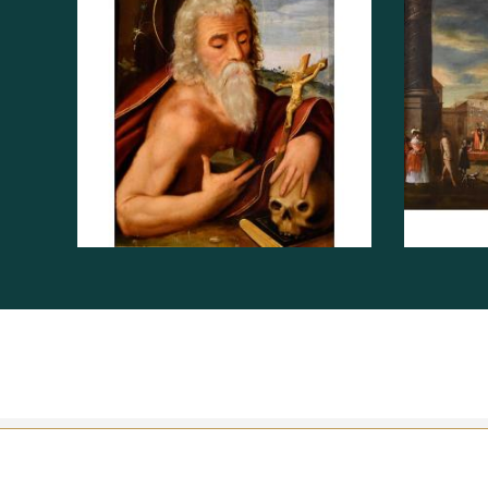
Rispetto a questo modello, l'opera in esame esibisce una
più densi di colore che orientano a nostro parere verso 
del XVI secolo.
Il Cristo, la cui figura emerge su un fondo scuro, è raffig
da un riflesso luminoso, su cui è posta la corona di spine
spento con gli occhi semichiusi, arrossati, in un atteggi
dal dolore, solcato dalle lacrime e dalle gocce di sangue.
Importante, in questo dipinto, è lo studio dell’espression
gli occhi rivolti verso il basso, in segno di dolore, densi 
trasmettere allo spettatore la sofferenza di questo episo
L'Ecce Homo è l'episodio evangelico durante il quale Gesù
condanna, dopo la flagellazione, viene presentato al popo
governatore romano della Giudea. L'espressione signific
e fu la frase pronunciata da Pilato per designare la soffe
coronato di spine.
Il volto suggerisce che l’autore abbia sicuramente studia
altri artisti per la fisiognomica, ovvero la disciplina che c
delle persone in base al loro aspetto fisico, e se ci fosse
aspetto e carattere.
INFORMAZIONI SUPPLEMENTARI:
L’opera viene venduta completa di una cornice in legno ed