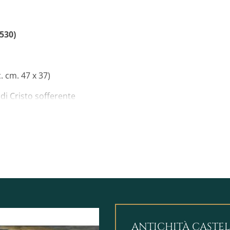
530)
. cm. 47 x 37)
 di Cristo sofferente
ell'Ecce Homo, una delle
 antica, che ha visto emergere
li derivate dalla tradizione
ità con le opere del
uola di Anversa e tra i
 che risale al 1516 ed
erque (vedere nei dettagli)
ANTICHITÀ CASTE