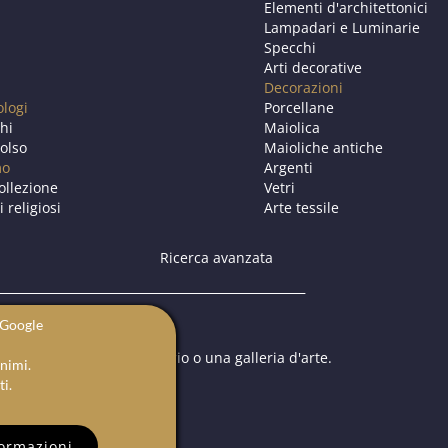
Elementi d'architettonici
Lampadari e Luminarie
Specchi
Arti decorative
Decorazioni
ologi
Porcellane
chi
Maiolica
olso
Maioliche antiche
mo
Argenti
ollezione
Vetri
i religiosi
Arte tessile
Ricerca avanzata
n Google
rca per trovare un antiquario o una galleria d'arte.
onimi.
e future.
ti.