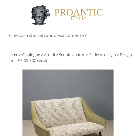
PROANTIC
ITALIA
Che
cosa
stai
Home
>
Catalogue
>
Arredi
>
Sedute antiche
>
Sedie di design
>
Design
cercando
anni '50-'60
> XX secolo
esattamente
?