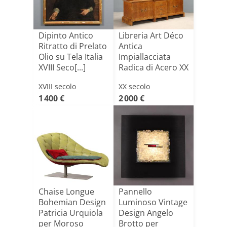
Dipinto Antico
Libreria Art Déco
Ritratto di Prelato
Antica
Olio su Tela Italia
Impiallacciata
XVIII Seco[...]
Radica di Acero XX
Secolo[...]
XVIII secolo
XX secolo
1 400 €
2 000 €
Chaise Longue
Pannello
Bohemian Design
Luminoso Vintage
Patricia Urquiola
Design Angelo
per Moroso
Brotto per