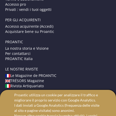
Accesso pro
Privati : vendi i tuoi oggetti
PER GLI ACQUIRENTI
Accesso acquirente (Accedi)
Acquistare bene su Proantic
PROANTIC
La nostra storia e Visione
Per contattarci
PROANTIC Italia
LE NOSTRE RIVISTE
Le Magazine de PROANTIC
TRÉSORS Magazine
Rivista Artiquariato
Proantic utilizza un cookie per analizzare il traffico e
TERMINI E CONDIZIONI
migliorare il proprio servizio con Google Analytics.
Avvisi Legali
I dati inviati a Google Analytics (frequenza delle visite
Protezione dei dati
al sito e pagine visitate) sono anonimi.
Ricerca avanzata
Nessun altro cookie traccia la vostra attività, i vostri