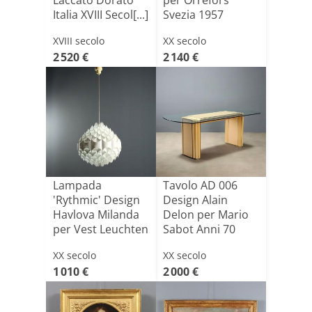
Laccato Dorato
per Orrefors
Italia XVIII Secol[...]
Svezia 1957
Origina[...]
XVIII secolo
XX secolo
2 520 €
2 140 €
Lampada
Tavolo AD 006
'Rythmic' Design
Design Alain
Havlova Milanda
Delon per Mario
per Vest Leuchten
Sabot Anni 70
Anni 6[...]
XX secolo
XX secolo
1 010 €
2 000 €