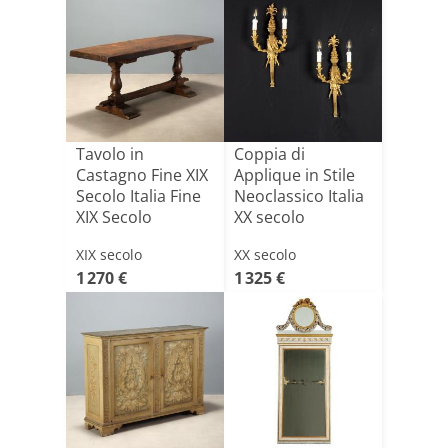
Tavolo in
Coppia di
Castagno Fine XIX
Applique in Stile
Secolo Italia Fine
Neoclassico Italia
XIX Secolo
XX secolo
XIX secolo
XX secolo
1 270 €
1 325 €