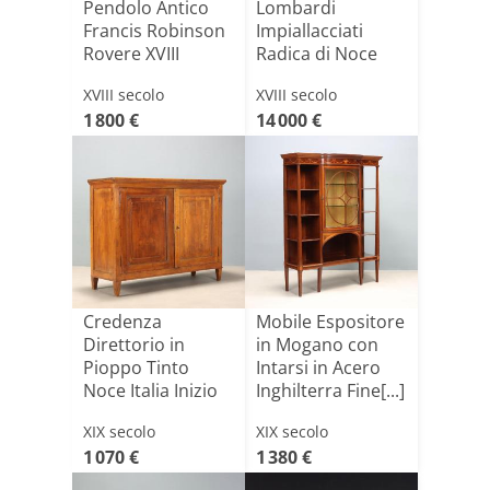
Pendolo Antico
Lombardi
Francis Robinson
Impiallacciati
Rovere XVIII
Radica di Noce
Secolo
Italia [...]
XVIII secolo
XVIII secolo
1 800 €
14 000 €
Credenza
Mobile Espositore
Direttorio in
in Mogano con
Pioppo Tinto
Intarsi in Acero
Noce Italia Inizio
Inghilterra Fine[...]
XIX Secolo
XIX secolo
XIX secolo
1 070 €
1 380 €