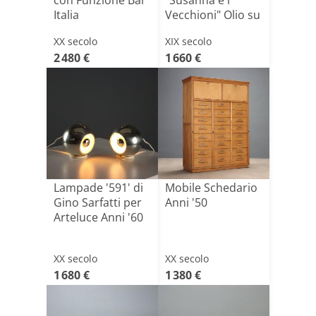
con Funzione Bar
"Susanna e i
Italia
Vecchioni" Olio su
Tela X[...]
XX secolo
XIX secolo
2 480 €
1 660 €
Lampade '591' di
Mobile Schedario
Gino Sarfatti per
Anni '50
Arteluce Anni '60
XX secolo
XX secolo
1 680 €
1 380 €