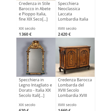
Credenza in Stile
Specchiera
Barocco in Abete
Neoclassica
e Pioppo Italia,
Laccata
fine XIX Seco[...]
Lombardia Italia
Ultimo Quarto
XIX secolo
XVIII secolo
XVI[...]
1 360 €
2 420 €
Specchiera in
Credenza Barocca
Legno Intagliato e
Lombarda del
Dorato - Italia XIX
XVIII Secolo
Secolo Itali[...]
Lombardia XVIII
Secolo
XIX secolo
XVIII secolo
620 €
1 660 €