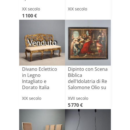
Inizio XX Se[...]
XX secolo
XIX secolo
1 100 €
Venduto
Divano Eclettico
Dipinto con Scena
in Legno
Biblica
Intagliato e
dell'Idolatria di Re
Dorato Italia
Salomone Olio su
Terzo Quarto[...]
T[...]
XIX secolo
XVII secolo
5 770 €