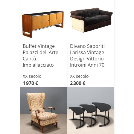
Buffet Vintage
Divano Saporiti
Palazzi dell'Arte
Larissa Vintage
Cantù
Design Vittorio
Impiallacciato
Introini Anni 70
Noce Anni 4[...]
XX secolo
XX secolo
1 970 €
2 300 €