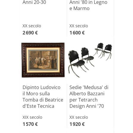
Anni 20-30
Anni '80 in Legno
e Marmo
XX secolo
XX secolo
2 690 €
1 600 €
Dipinto Ludovico
Sedie 'Medusa' di
il Moro sulla
Alberto Bazzani
Tomba di Beatrice
per Tetrarch
d'Este Tecnica
Design Anni '70
M[...]
XIX secolo
XX secolo
1 570 €
1 920 €