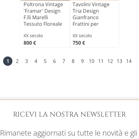
Poltrona Vintage
Tavolini Vintage
'Framar' Design
Tria Design
F.lli Marelli
Gianfranco
Tessuto Floreale
Frattini per
I[...]
Acerbis Anni[...]
XX secolo
XX secolo
800 €
750 €
1
2
3
4
5
6
7
8
9
10
11
12
13
14
RICEVI LA NOSTRA NEWSLETTER
Rimanete aggiornati su tutte le novità e gli