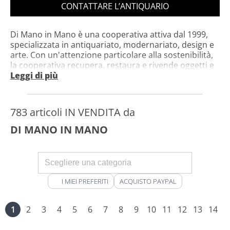
CONTATTARE L’ANTIQUARIO
Di Mano in Mano è una cooperativa attiva dal 1999,
specializzata in antiquariato, modernariato, design e
arte. Con un'attenzione particolare alla sostenibilità,
la cooperativa recupera, restaura e rivende oggetti e
mobili, offrendo soluzioni uniche per l'arredamento e
Leggi di più
il collezionismo. Con sedi a Milano e Cambiago, Di
Mano in Mano promuove il riuso e il rispetto per
l'ambiente, unendo tradizione e modernità in ogni
783 articoli IN VENDITA da
proposta.
DI MANO IN MANO
I MIEI PREFERITI
ACQUISTO PAYPAL
1
2
3
4
5
6
7
8
9
10
11
12
13
14