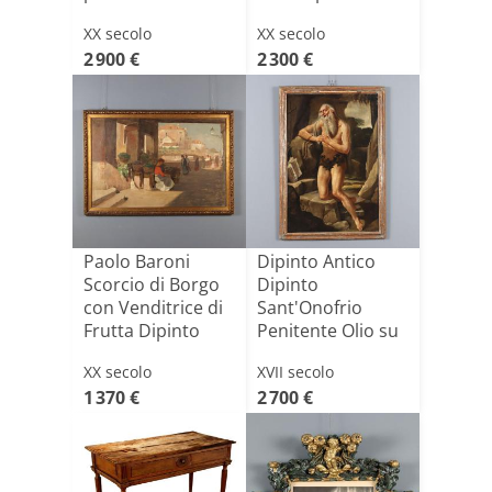
Vintag[...]
Esperia Anni 7[...]
XX secolo
XX secolo
2 900 €
2 300 €
Paolo Baroni
Dipinto Antico
Scorcio di Borgo
Dipinto
con Venditrice di
Sant'Onofrio
Frutta Dipinto
Penitente Olio su
Ol[...]
Tela '600
XX secolo
XVII secolo
1 370 €
2 700 €