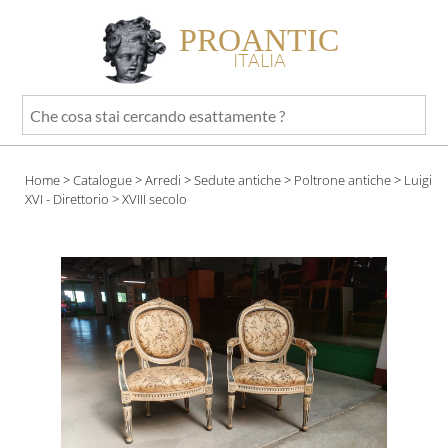
PROANTIC
ITALIA
Che
cosa
stai
Home
>
Catalogue
>
Arredi
>
Sedute antiche
>
Poltrone antiche
>
Luigi
cercando
XVI - Direttorio
> XVIII secolo
esattamente
?