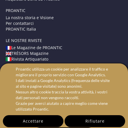
PROANTIC
La nostra storia e Visione
Per contattarci
PROANTIC Italia
LE NOSTRE RIVISTE
Le Magazine de PROANTIC
TRÉSORS Magazine
Rivista Artiquariato
Proantic utilizza un cookie per analizzare il traffico e
TERMINI E CONDIZIONI
migliorare il proprio servizio con Google Analytics.
Avvisi Legali
I dati inviati a Google Analytics (frequenza delle visite
Protezione dei dati
al sito e pagine visitate) sono anonimi.
Ricerca avanzata
Nessun altro cookie traccia la vostra attività, i vostri
dati personali non vengono raccolti.
Grazie per averci aiutato a capire meglio come viene
utilizzato Proantic.
Accettare
Rifiutare