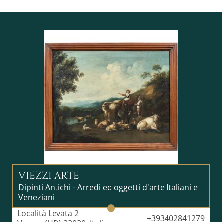
certificato di libera esportazione dall'Italia, rilasciato
dalla Soprintendenza dei Beni Culturali, che attesta
che l'opera non appartiene al patrimonio culturale
italiano e può quindi essere esportata liberamente. La
normativa in vigore dal 2026 prevede tempi ridotti
per opere con valore dichiarato inferiore a 50.000€,
stabiliti a discrezione della commissione di esperti:
mediamente 2-3 settimane dall'invio della richiesta.
Tutti i costi relativi a questa procedura sono inclusi
nel prezzo.
Disclaimer Rendering:
Le immagini di ambientazione
sono generate con AI a scopo illustrativo e
potrebbero non rispettare le proporzioni reali
dell'opera.
VIEZZI ARTE
Dipinti Antichi - Arredi ed oggetti d'arte Italiani e
Veneziani
Località Levata 2
+393402841279