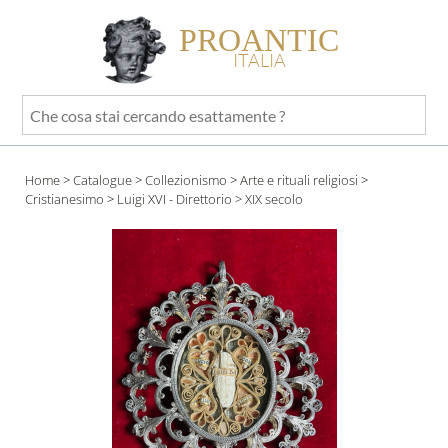
PROANTIC
ITALIA
Che
cosa
stai
Home
>
Catalogue
>
Collezionismo
>
Arte e rituali religiosi
>
cercando
Cristianesimo
>
Luigi XVI - Direttorio
> XIX secolo
esattamente
?