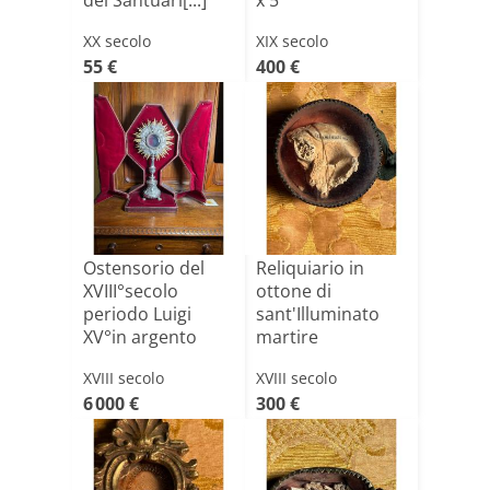
del Santuari[...]
x 5
XX secolo
XIX secolo
55 €
400 €
Ostensorio del
Reliquiario in
XVIII°secolo
ottone di
periodo Luigi
sant'Illuminato
XV°in argento
martire
massiccio[...]
XVIII secolo
XVIII secolo
6 000 €
300 €