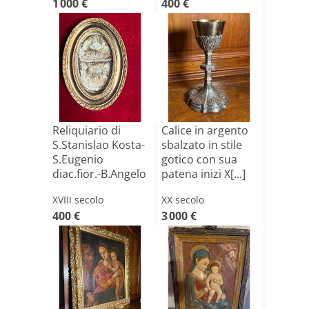
1 000 €
400 €
Reliquiario di
Calice in argento
S.Stanislao Kosta-
sbalzato in stile
S.Eugenio
gotico con sua
diac.fior.-B.Angelo
patena inizi X[...]
Ma[...]
XVIII secolo
XX secolo
400 €
3 000 €