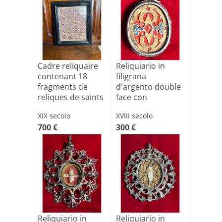
Cadre reliquaire
Reliquiario in
contenant 18
filigrana
fragments de
d'argento double
reliques de saints
face con
Di[...]
all'interno va[...]
XIX secolo
XVIII secolo
700 €
300 €
Reliquiario in
Reliquiario in