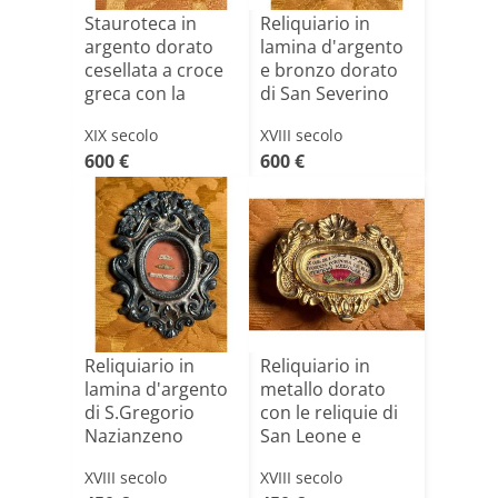
Stauroteca in
Reliquiario in
argento dorato
lamina d'argento
cesellata a croce
e bronzo dorato
greca con la
di San Severino
reliq[...]
B[...]
XIX secolo
XVIII secolo
600 €
600 €
Reliquiario in
Reliquiario in
lamina d'argento
metallo dorato
di S.Gregorio
con le reliquie di
Nazianzeno
San Leone e
Dottore [...]
Mari[...]
XVIII secolo
XVIII secolo