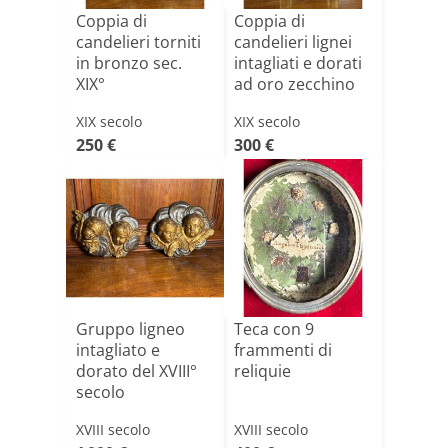
Coppia di
Coppia di
candelieri torniti
candelieri lignei
in bronzo sec.
intagliati e dorati
XIX°
ad oro zecchino
s[...]
XIX secolo
XIX secolo
250 €
300 €
Gruppo ligneo
Teca con 9
intagliato e
frammenti di
dorato del XVIII°
reliquie
secolo
XVIII secolo
XVIII secolo