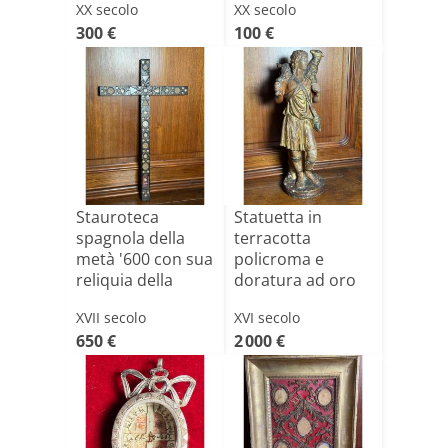
XX secolo
XX secolo
300 €
100 €
Stauroteca
Statuetta in
spagnola della
terracotta
metà '600 con sua
policroma e
reliquia della
doratura ad oro
S.Cr[...]
zecchino rapp[...]
XVII secolo
XVI secolo
650 €
2 000 €