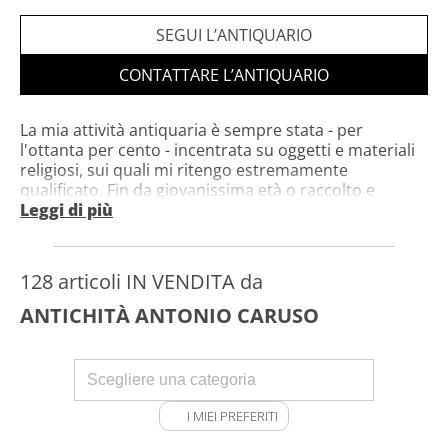
SEGUI L’ANTIQUARIO
CONTATTARE L’ANTIQUARIO
La mia attività antiquaria è sempre stata - per
l'ottanta per cento - incentrata su oggetti e materiali
religiosi, sui quali mi ritengo estremamente
qualificato. Fin da giovanissima età o raccolto e
collezionato oggetti e materiale sacro, del quale ho
Leggi di più
avuto la fortuna di poterne vedere e studiare molti
esempi
128 articoli IN VENDITA da
ANTICHITÀ ANTONIO CARUSO
I MIEI PREFERITI