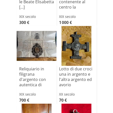
le Beate Elisabetta
contenente al
[...]
centro la
reliqui[...]
XIX secolo
XIX secolo
300 €
1 000 €
Reliquiario in
Lotto di due croci
filigrana
una in argento e
d'argento con
l'altra argento ed
autentica di
avorio
S.Anna Giusep[...]
XIX secolo
XX secolo
700 €
70 €