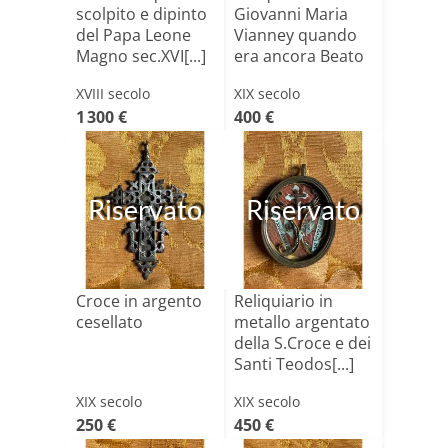
scolpito e dipinto
Giovanni Maria
del Papa Leone
Vianney quando
Magno sec.XVI[...]
era ancora Beato
XVIII secolo
XIX secolo
1 300 €
400 €
Riservato
Riservato
Croce in argento
Reliquiario in
cesellato
metallo argentato
della S.Croce e dei
Santi Teodos[...]
XIX secolo
XIX secolo
250 €
450 €