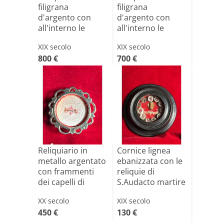
filigrana
filigrana
d'argento con
d'argento con
all'interno le
all'interno le
reliquie di[...]
reliquie di[...]
XIX secolo
XIX secolo
800 €
700 €
Reliquiario in
Cornice lignea
metallo argentato
ebanizzata con le
con frammenti
reliquie di
dei capelli di
S.Audacto martire
S.T[...]
XX secolo
XIX secolo
450 €
130 €