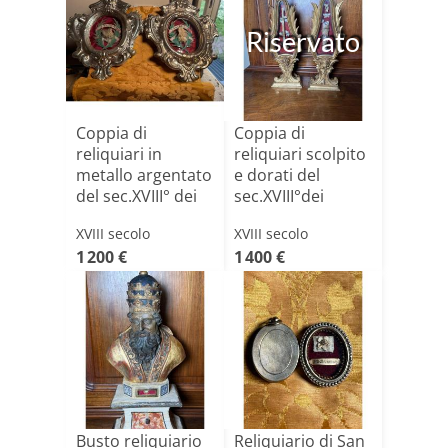
Riservato
Coppia di
Coppia di
reliquiari in
reliquiari scolpito
metallo argentato
e dorati del
del sec.XVIII° dei
sec.XVIII°dei
San[...]
S.Coron[...]
XVIII secolo
XVIII secolo
1 200 €
1 400 €
Busto reliquiario
Reliquiario di San