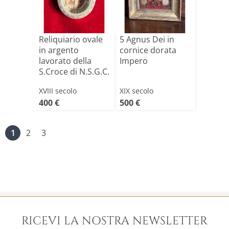
Reliquiario ovale
5 Agnus Dei in
in argento
cornice dorata
lavorato della
Impero
S.Croce di N.S.G.C.
+[...]
XVIII secolo
XIX secolo
400 €
500 €
1
2
3
RICEVI LA NOSTRA NEWSLETTER