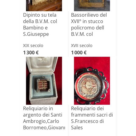
Dipinto su tela
Bassorilievo del
della B.V.M. col
XVII° in stucco
Bambino e
policromo dell
S.Giuseppe
B.V.M. col
oggetto del[...]
Bambin[...]
XIX secolo
XVII secolo
1 300 €
1 000 €
Reliquiario in
Reliquiario dei
argento dei Santi
frammenti sacri di
Ambrogio,Carlo
S.Francesco di
Borromeo,Giovanni[...]
Sales