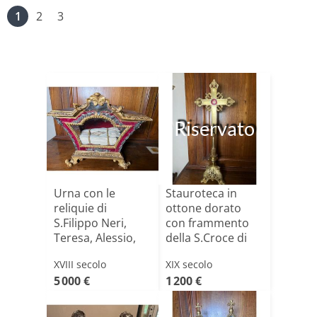
1
2
3
Riservato
Urna con le
Stauroteca in
reliquie di
ottone dorato
S.Filippo Neri,
con frammento
Teresa, Alessio,
della S.Croce di
B.V.M. e[...]
N.S.G.[...]
XVIII secolo
XIX secolo
5 000 €
1 200 €