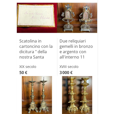
Scatolina in
Due reliquiari
cartoncino con la
gemelli in bronzo
dicitura " della
e argento con
nostra Santa
all'interno 11
Madr[...]
rel[...]
XIX secolo
XVIII secolo
50 €
3 000 €