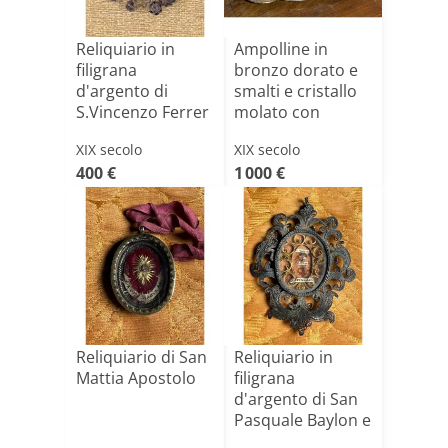
Reliquiario in
Ampolline in
filigrana
bronzo dorato e
d'argento di
smalti e cristallo
S.Vincenzo Ferrer
molato con
e del vel[...]
loro[...]
XIX secolo
XIX secolo
400 €
1 000 €
Reliquiario di San
Reliquiario in
Mattia Apostolo
filigrana
d'argento di San
Pasquale Baylon e
Franc[...]