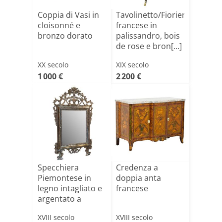
Coppia di Vasi in
Tavolinetto/Fioriera
cloisonné e
francese in
bronzo dorato
palissandro, bois
de rose e bron[...]
XX secolo
XIX secolo
1 000 €
2 200 €
Specchiera
Credenza a
Piemontese in
doppia anta
legno intagliato e
francese
argentato a
mecca
XVIII secolo
XVIII secolo