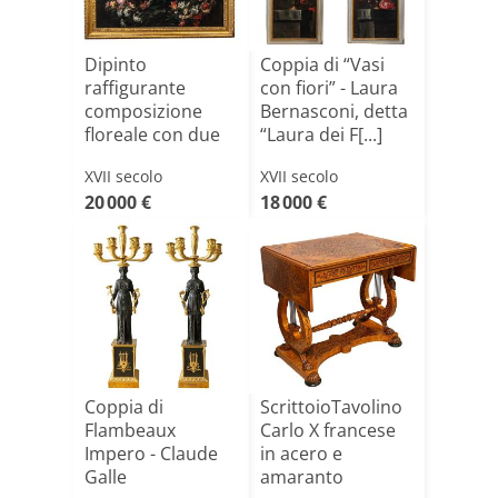
Dipinto
Coppia di “Vasi
raffigurante
con fiori” - Laura
composizione
Bernasconi, detta
floreale con due
“Laura dei F[...]
putti sotto un[...]
XVII secolo
XVII secolo
20 000 €
18 000 €
Coppia di
ScrittoioTavolino
Flambeaux
Carlo X francese
Impero - Claude
in acero e
Galle
amaranto