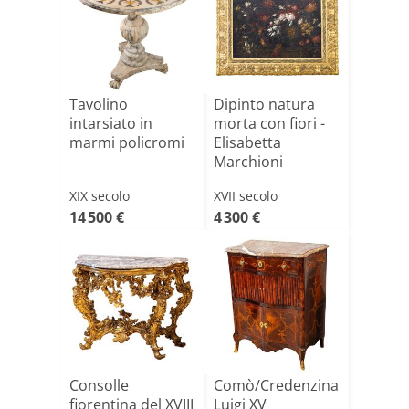
Tavolino
Dipinto natura
intarsiato in
morta con fiori -
marmi policromi
Elisabetta
Marchioni
XIX secolo
XVII secolo
14 500 €
4 300 €
Consolle
Comò/Credenzina
fiorentina del XVIII
Luigi XV