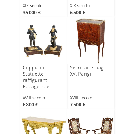
XIX secolo
XIX secolo
35 000 €
6 500 €
Coppia di
Secrétaire Luigi
Statuette
XV, Parigi
raffiguranti
Papageno e
Monostatos dal
XVIII secolo
XVIII secolo
Flauto[...]
6 800 €
7 500 €