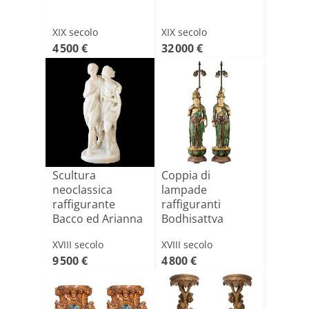
XIX secolo
XIX secolo
4 500 €
32 000 €
Scultura
Coppia di
neoclassica
lampade
raffigurante
raffiguranti
Bacco ed Arianna
Bodhisattva
XVIII secolo
XVIII secolo
9 500 €
4 800 €