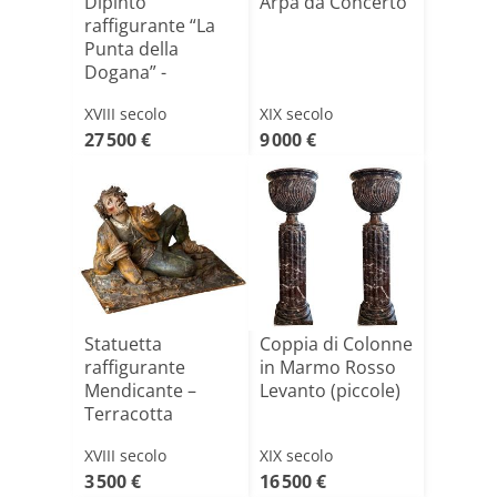
Dipinto
Arpa da Concerto
raffigurante “La
Punta della
Dogana” -
Giacomo Guardi
XVIII secolo
XIX secolo
27 500 €
9 000 €
Statuetta
Coppia di Colonne
raffigurante
in Marmo Rosso
Mendicante –
Levanto (piccole)
Terracotta
policroma del
XVIII secolo
XIX secolo
XVII[...]
3 500 €
16 500 €