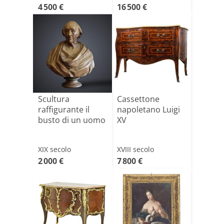
4 500 €
16 500 €
Scultura
Cassettone
raffigurante il
napoletano Luigi
busto di un uomo
XV
XIX secolo
XVIII secolo
2 000 €
7 800 €