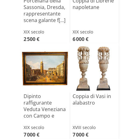
Porcellana della
Coppia di Librerie
Sassonia, Dresda,
napoletane
rappresentante
scena galante f[...]
XIX secolo
XIX secolo
2 500 €
6 000 €
Dipinto
Coppia di Vasi in
raffigurante
alabastro
Veduta Veneziana
con Campo e
Campanile
XIX secolo
XVIII secolo
7 000 €
7 000 €