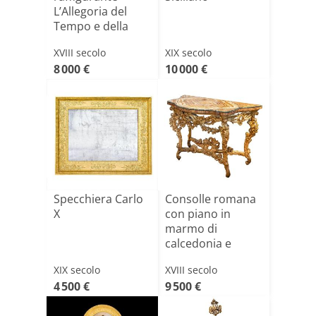
L’Allegoria del
Tempo e della
Verità - Jaco[...]
XVIII secolo
XIX secolo
8 000 €
10 000 €
Specchiera Carlo
Consolle romana
X
con piano in
marmo di
calcedonia e
Pallino Verde [...]
XIX secolo
XVIII secolo
4 500 €
9 500 €