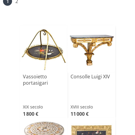
1
2
Vassoietto
Consolle Luigi XIV
portasigari
XIX secolo
XVIII secolo
1 800 €
11 000 €