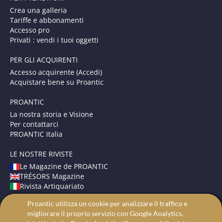
Crea una galleria
Tariffe e abbonamenti
Accesso pro
Privati : vendi i tuoi oggetti
PER GLI ACQUIRENTI
Accesso acquirente (Accedi)
Acquistare bene su Proantic
PROANTIC
La nostra storia e Visione
Per contattarci
PROANTIC Italia
LE NOSTRE RIVISTE
Le Magazine de PROANTIC
TRÉSORS Magazine
Rivista Artiquariato
Proantic utilizza un cookie per analizzare il traffico e
TERMINI E CONDIZIONI
migliorare il proprio servizio con Google Analytics.
Avvisi Legali