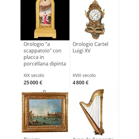
Orologio "a
Orologio Cartel
scappatoio" con
Luigi XV
placca in
porcellana dipinta
raffigur[...]
XIX secolo
XVIII secolo
25 000 €
4 800 €