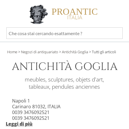
PROANTIC
ITALIA
Che
cosa
stai
Home
>
Negozi di antiquariato
>
Antichità Goglia
>
Tutti gli articoli
cercando
esattamente
ANTICHITÀ GOGLIA
?
meubles, sculptures, objets d'art,
tableaux, pendules anciennes
Napoli 1
Carinaro 81032, ITALIA
0039 3476092521
0039 3476092521
Leggi di più