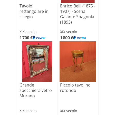
Tavolo
Enrico Belli (1875 -
rettangolare in
1907) - Scena
ciliegio
Galante Spagnola
(1893)
XIX secolo
XIX secolo
1 700 €
1 800 €
Grande
Piccolo tavolino
specchiera vetro
rotondo
Murano
XIX secolo
XIX secolo