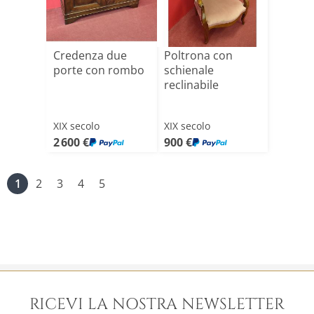
Credenza due
Poltrona con
porte con rombo
schienale
reclinabile
XIX secolo
XIX secolo
2 600 €
900 €
1
2
3
4
5
RICEVI LA NOSTRA NEWSLETTER