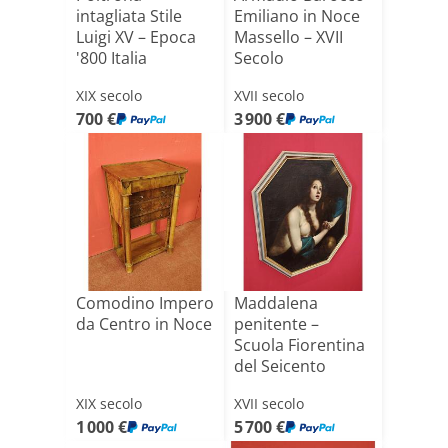
intagliata Stile
Emiliano in Noce
Luigi XV – Epoca
Massello – XVII
'800 Italia
Secolo
XIX secolo
XVII secolo
700 €
3 900 €
Comodino Impero
Maddalena
da Centro in Noce
penitente –
Scuola Fiorentina
del Seicento
(Cerchia di [...]
XIX secolo
XVII secolo
1 000 €
5 700 €