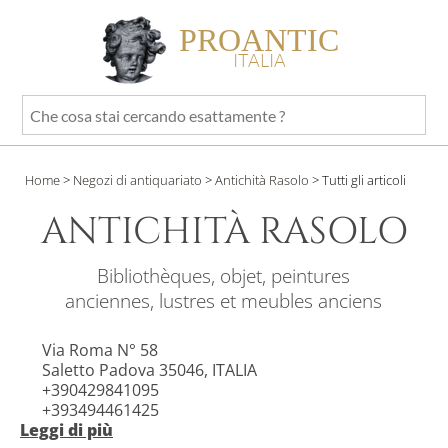
PROANTIC
ITALIA
Che
cosa
stai
Home
>
Negozi di antiquariato
>
Antichità Rasolo
>
Tutti gli articoli
cercando
esattamente
ANTICHITÀ RASOLO
?
Bibliothèques, objet, peintures
anciennes, lustres et meubles anciens
Via Roma N° 58
Saletto Padova 35046, ITALIA
+390429841095
+393494461425
Leggi di più