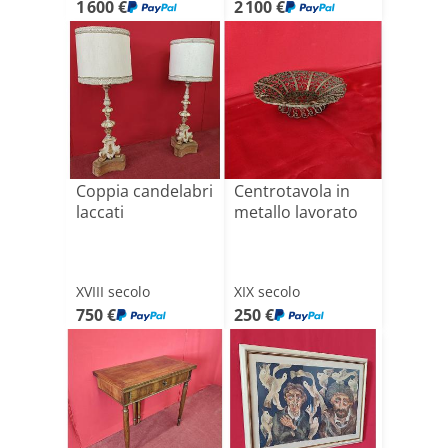
1 600 €
2 100 €
Coppia candelabri
Centrotavola in
laccati
metallo lavorato
XVIII secolo
XIX secolo
750 €
250 €