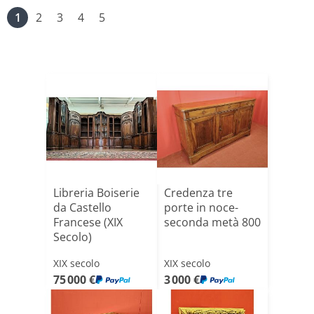
1
2
3
4
5
Libreria Boiserie
Credenza tre
da Castello
porte in noce-
Francese (XIX
seconda metà 800
Secolo)
XIX secolo
XIX secolo
75 000 €
3 000 €