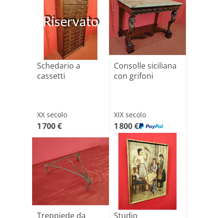
Riservato
Schedario a
Consolle siciliana
cassetti
con grifoni
XX secolo
XIX secolo
1 700 €
1 800 €
Treppiede da
Studio