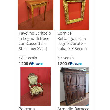
Tavolino Scrittoio
Cornice
in Legno di Noce
Rettangolare in
con Cassetto –
Legno Dorato –
Stile Luigi XV[...]
Italia, XIX Secolo
XVIII secolo
XIX secolo
1 200 €
1 800 €
Poltrona
Armadio Barocco