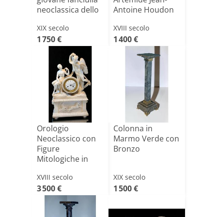
neoclassica dello
Antoine Houdon
scultore [...]
XIX secolo
XVIII secolo
1 750 €
1 400 €
Orologio
Colonna in
Neoclassico con
Marmo Verde con
Figure
Bronzo
Mitologiche in
Marmo Bianco
XVIII secolo
XIX secolo
Statu[...]
3 500 €
1 500 €