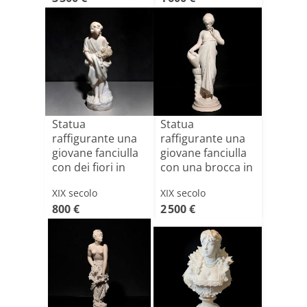
Statua
Statua
raffigurante una
raffigurante una
giovane fanciulla
giovane fanciulla
con dei fiori in
con una brocca in
mano, [...]
mano,[...]
XIX secolo
XIX secolo
800 €
2 500 €