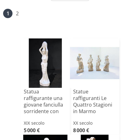
1
2
Statua
Statue
raffigurante una
raffiguranti Le
giovane fanciulla
Quattro Stagioni
sorridente con
in Marmo
una broc[...]
XIX secolo
XX secolo
5 000 €
8 000 €