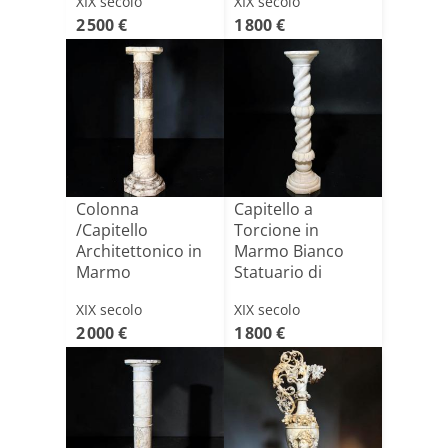
XIX secolo
XIX secolo
2 500 €
1 800 €
Colonna
Capitello a
/Capitello
Torcione in
Architettonico in
Marmo Bianco
Marmo
Statuario di
Arabescato
Carrara
XIX secolo
XIX secolo
2 000 €
1 800 €