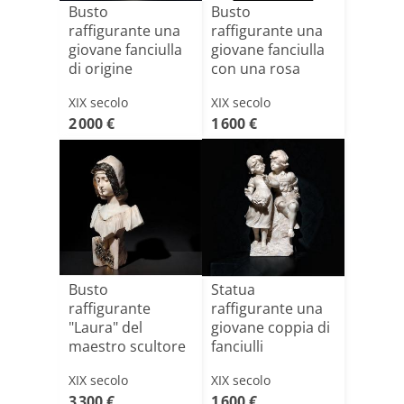
Busto
Busto
raffigurante una
raffigurante una
giovane fanciulla
giovane fanciulla
di origine
con una rosa
Francese
XIX secolo
XIX secolo
2 000 €
1 600 €
Busto
Statua
raffigurante
raffigurante una
"Laura" del
giovane coppia di
maestro scultore
fanciulli
Pietro Bazzanti,
XIX secolo
XIX secolo
[...]
3 300 €
1 600 €