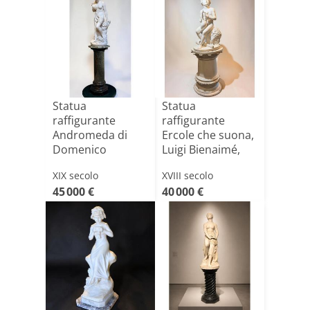
Statua
Statua
raffigurante
raffigurante
Andromeda di
Ercole che suona,
Domenico
Luigi Bienaimé,
Menconi (1879)
Marmo Bianc[...]
XIX secolo
XVIII secolo
Marmo Bi[...]
45 000 €
40 000 €