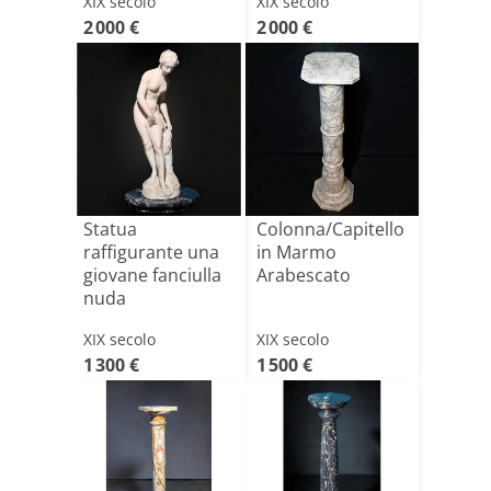
XIX secolo
XIX secolo
Marmo Bianc[...]
2 000 €
2 000 €
Statua
Colonna/Capitello
raffigurante una
in Marmo
giovane fanciulla
Arabescato
nuda
XIX secolo
XIX secolo
1 300 €
1 500 €