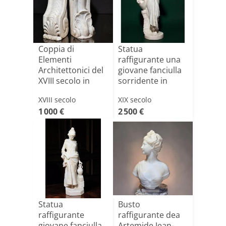
Coppia di
Statua
Elementi
raffigurante una
Architettonici del
giovane fanciulla
XVIII secolo in
sorridente in
Marmo Bianc[...]
Marmo Bia[...]
XVIII secolo
XIX secolo
1 000 €
2 500 €
Statua
Busto
raffigurante
raffigurante dea
giovane fanciulla
Artemide Jean-