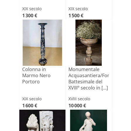
XIX secolo
XIX secolo
1 300 €
1 500 €
Colonna in
Monumentale
Marmo Nero
Acquasantiera/Fonte
Portoro
Battesimale del
XVIII° secolo in [...]
XIX secolo
XVIII secolo
1 600 €
10 000 €