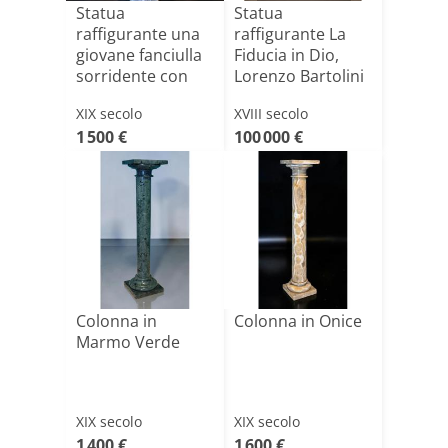
Statua
Statua
raffigurante una
raffigurante La
giovane fanciulla
Fiducia in Dio,
sorridente con
Lorenzo Bartolini
Gomitolo[...]
(1777-18[...]
XIX secolo
XVIII secolo
1 500 €
100 000 €
Colonna in
Colonna in Onice
Marmo Verde
XIX secolo
XIX secolo
1 400 €
1 600 €