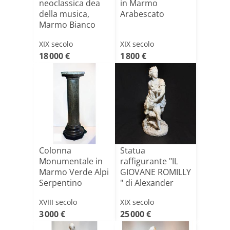
neoclassica dea
in Marmo
della musica,
Arabescato
Marmo Bianco
Statua[...]
XIX secolo
XIX secolo
18 000 €
1 800 €
Colonna
Statua
Monumentale in
raffigurante "IL
Marmo Verde Alpi
GIOVANE ROMILLY
Serpentino
" di Alexander
(1825-1871[...]
XVIII secolo
XIX secolo
3 000 €
25 000 €