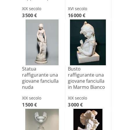
in Marmo[...]
XIX secolo
XVI secolo
3 500 €
16 000 €
Statua
Busto
raffigurante una
raffigurante una
giovane fanciulla
giovane fanciulla
nuda
in Marmo Bianco
di Carra[...]
XIX secolo
XIX secolo
1 500 €
3 000 €