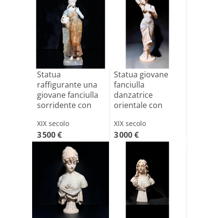
Statua
Statua giovane
raffigurante una
fanciulla
giovane fanciulla
danzatrice
sorridente con
orientale con
una Broc[...]
decorazioni in [...]
XIX secolo
XIX secolo
3 500 €
3 000 €