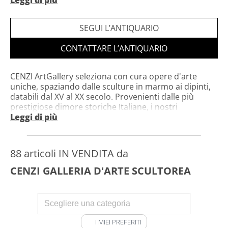
Leggi di più
Sito web privato
Orario: Visita la nostra nuova Galleria a Rossano
SEGUI L’ANTIQUARIO
Calabro! Per appuntamenti ci trovi disponibili al
+39/3895398456
CONTATTARE L’ANTIQUARIO
CENZI ArtGallery seleziona con cura opere d'arte
uniche, spaziando dalle sculture in marmo ai dipinti,
databili dal XV al XX secolo. Provenienti dalle più
prestigiose dimore storiche Italiane, i nostri
capolavori sono destinati a collezionisti di tutto il
Leggi di più
mondo. Per garantire la massima sicurezza, curiamo
personalmente la realizzazione di imballaggi in legno
su misura e gestiamo le spedizioni internazionali.
88 articoli IN VENDITA da
CENZI GALLERIA D'ARTE SCULTOREA
I MIEI PREFERITI