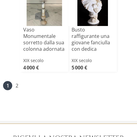
Vaso
Busto
Monumentale
raffigurante una
sorretto dalla sua
giovane fanciulla
colonna adornata
con dedica
Marmo
d'amore sul r[...]
XIX secolo
XIX secolo
4 000 €
5 000 €
1
2