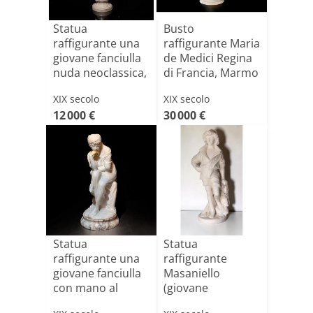
Statua
Busto
raffigurante una
raffigurante Maria
giovane fanciulla
de Medici Regina
nuda neoclassica,
di Francia, Marmo
dal M[...]
Bianc[...]
XIX secolo
XIX secolo
12 000 €
30 000 €
Statua
Statua
raffigurante una
raffigurante
giovane fanciulla
Masaniello
con mano al
(giovane
mento
pescatore) in