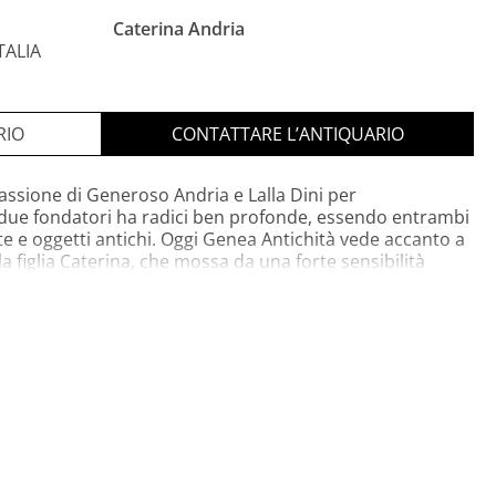
Caterina Andria
ITALIA
RIO
CONTATTARE L’ANTIQUARIO
assione di Generoso Andria e Lalla Dini per
ei due fondatori ha radici ben profonde, essendo entrambi
arte e oggetti antichi. Oggi Genea Antichità vede accanto a
la figlia Caterina, che mossa da una forte sensibilità
re i genitori in questa impresa, le cui origini risalgono al
 Genea nell' era moderna, creando un sito di e-shop
cquistare direttamente le bellezze senza tempo presenti in
 di Genea Antichità è ben rappresentata da questa frase
 consegnato tante bellezze, il nostro compito è preservarle