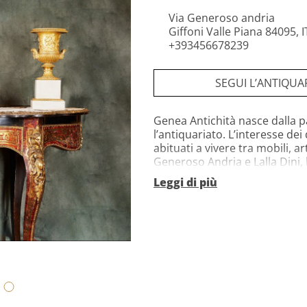
Via Generoso andria
Giffoni Valle Piana 84095, 
+393456678239
SEGUI L’ANTIQUA
Genea Antichità nasce dalla p
l’antiquariato. L’interesse d
abituati a vivere tra mobili, 
Generoso Andria e Lalla Dini, 
artistica, ha deciso di affianca
Leggi di più
1990. Caterina ha trasportato
grazie al quale è possibile a
Galleria. La vera motivazione
di Caterina " Il passato ci ha
per sempre"