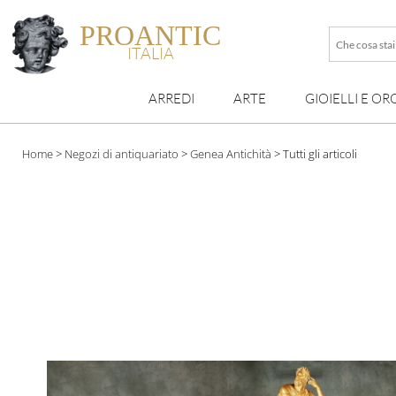
PROANTIC
Che
ITALIA
cosa
stai
ARREDI
ARTE
GIOIELLI E OR
cercando
esattamen
?
Home
>
Negozi di antiquariato
>
Genea Antichità
>
Tutti gli articoli