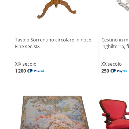
Tavolo Sorrentino circolare in noce.
Cestino in m
Fine sec.XIX
Inghilterra, f
XIX secolo
XX secolo
1 200 €
250 €