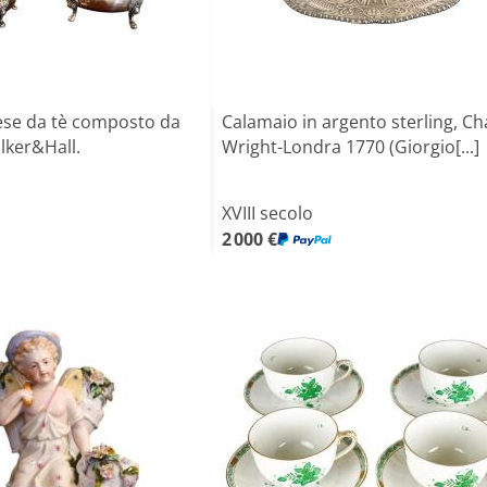
lese da tè composto da
Calamaio in argento sterling, Ch
alker&Hall.
Wright-Londra 1770 (Giorgio[...]
XVIII secolo
2 000 €