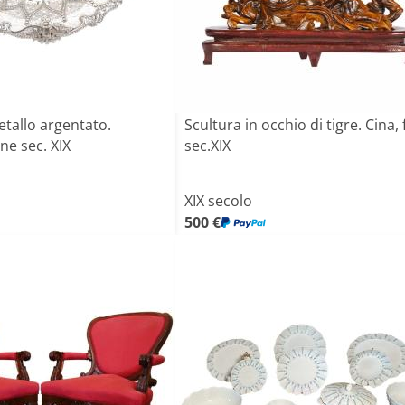
etallo argentato.
Scultura in occhio di tigre. Cina, 
ine sec. XIX
sec.XIX
XIX secolo
500 €