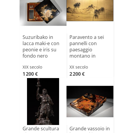
Suzuribako in
Paravento a sei
lacca maki-e con
pannelli con
peonie e iris su
paesaggio
fondo nero
montano in
inchiostro
XIX secolo
XX secolo
sumi[...]
1 200 €
2 200 €
Grande scultura
Grande vassoio in