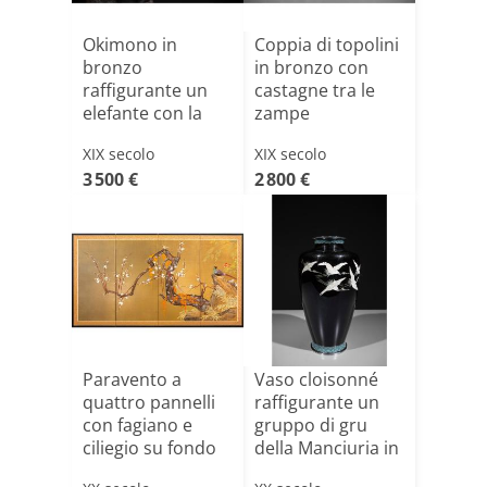
Okimono in
Coppia di topolini
bronzo
in bronzo con
raffigurante un
castagne tra le
elefante con la
zampe
proboscide soll[...]
XIX secolo
XIX secolo
3 500 €
2 800 €
Paravento a
Vaso cloisonné
quattro pannelli
raffigurante un
con fagiano e
gruppo di gru
ciliegio su fondo
della Manciuria in
dora[...]
v[...]