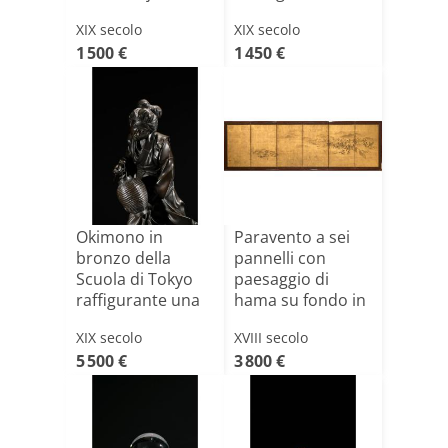
decorazione in
XIX secolo
XIX secolo
oro
1 500 €
1 450 €
Okimono in
Paravento a sei
bronzo della
pannelli con
Scuola di Tokyo
paesaggio di
raffigurante una
hama su fondo in
geisha i[...]
foglia[...]
XIX secolo
XVIII secolo
5 500 €
3 800 €