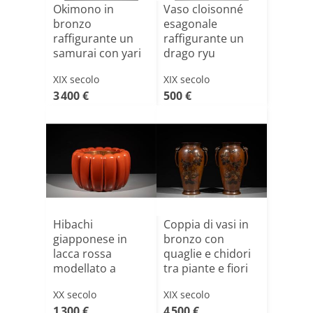
Okimono in
Vaso cloisonné
bronzo
esagonale
raffigurante un
raffigurante un
samurai con yari
drago ryu
e katana, firm[...]
XIX secolo
XIX secolo
3 400 €
500 €
Hibachi
Coppia di vasi in
giapponese in
bronzo con
lacca rossa
quaglie e chidori
modellato a
tra piante e fiori
forma di
XX secolo
XIX secolo
crisantemo[...]
1 300 €
4 500 €