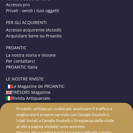
Accesso pro
Privati : vendi i tuoi oggetti
PER GLI ACQUIRENTI
Accesso acquirente (Accedi)
Acquistare bene su Proantic
PROANTIC
La nostra storia e Visione
Per contattarci
PROANTIC Italia
LE NOSTRE RIVISTE
Le Magazine de PROANTIC
TRÉSORS Magazine
Rivista Artiquariato
Proantic utilizza un cookie per analizzare il traffico e
TERMINI E CONDIZIONI
migliorare il proprio servizio con Google Analytics.
Avvisi Legali
I dati inviati a Google Analytics (frequenza delle visite
Protezione dei dati
al sito e pagine visitate) sono anonimi.
Ricerca avanzata
Nessun altro cookie traccia la vostra attività, i vostri