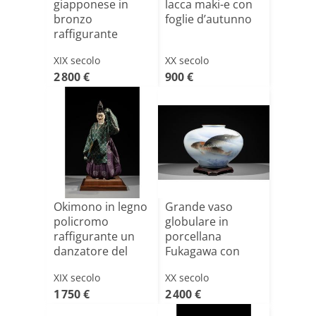
giapponese in
lacca maki-e con
bronzo
foglie d’autunno
raffigurante
Bishamonten
XIX secolo
XX secolo
2 800 €
900 €
Okimono in legno
Grande vaso
policromo
globulare in
raffigurante un
porcellana
danzatore del
Fukagawa con
teatro N[...]
carpe koi
XIX secolo
XX secolo
1 750 €
2 400 €