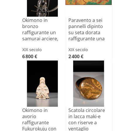
Okimono in
Paravento a sei
bronzo
pannelli dipinto
raffigurante un
su seta dorata
samurai arciere,
raffigurante una
firmato Yoshim[...]
[...]
XIX secolo
XIX secolo
6 800 €
2 400 €
Okimono in
Scatola circolare
avorio
in lacca maki-e
raffigurante
con riserve a
Fukurokuju con
ventaglio