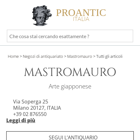
PROANTIC
ITALIA
Che
cosa
stai
Home
>
Negozi di antiquariato
>
Mastromauro
>
Tutti gli articoli
cercando
esattamente
MASTROMAURO
?
Arte giapponese
Via Soperga 25
Milano 20127, ITALIA
+39 02 876550
Leggi di più
Sito web privato
Orario: Solo su appuntamento
SEGUI L’ANTIQUARIO