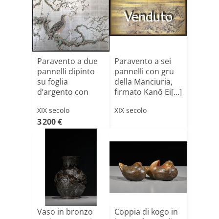
Venduto
Paravento a due
Paravento a sei
pannelli dipinto
pannelli con gru
su foglia
della Manciuria,
d’argento con
firmato Kanō Ei[...]
falco su[...]
XIX secolo
XIX secolo
3 200 €
Vaso in bronzo
Coppia di kogo in