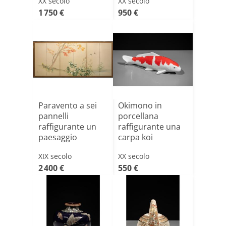
XX secolo
XX secolo
1 750 €
950 €
Paravento a sei
Okimono in
pannelli
porcellana
raffigurante un
raffigurante una
paesaggio
carpa koi
autunnale
modellata con
XIX secolo
XX secolo
li[...]
2 400 €
550 €