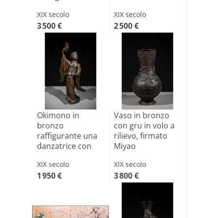
XIX secolo
XIX secolo
3 500 €
2 500 €
Okimono in
Vaso in bronzo
bronzo
con gru in volo a
raffigurante una
rilievo, firmato
danzatrice con
Miyao
ventaglio
XIX secolo
XIX secolo
1 950 €
3 800 €