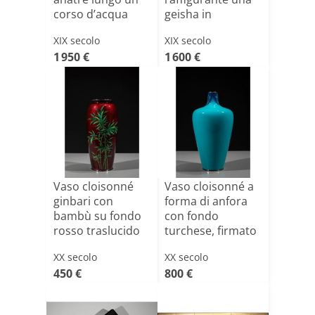
corso d’acqua
geisha in
cammino, firmato
XIX secolo
XIX secolo
Sei[...]
1 950 €
1 600 €
Vaso cloisonné
Vaso cloisonné a
ginbari con
forma di anfora
bambù su fondo
con fondo
rosso traslucido
turchese, firmato
Ando[...]
XX secolo
XX secolo
450 €
800 €