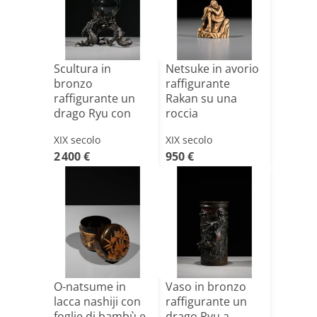
Scultura in
Netsuke in avorio
bronzo
raffigurante
raffigurante un
Rakan su una
drago Ryu con
roccia
sfera
XIX secolo
XIX secolo
2 400 €
950 €
O-natsume in
Vaso in bronzo
lacca nashiji con
raffigurante un
foglie di bambù e
drago Ryu a