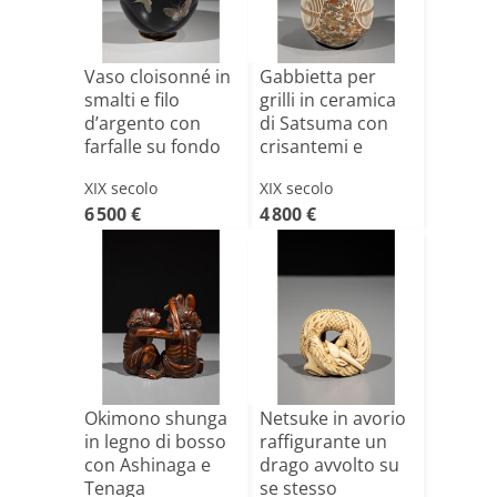
Vaso cloisonné in
Gabbietta per
smalti e filo
grilli in ceramica
d’argento con
di Satsuma con
farfalle su fondo
crisantemi e
b[...]
farf[...]
XIX secolo
XIX secolo
6 500 €
4 800 €
Okimono shunga
Netsuke in avorio
in legno di bosso
raffigurante un
con Ashinaga e
drago avvolto su
Tenaga
se stesso