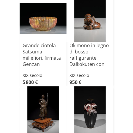
Grande ciotola
Okimono in legno
Satsuma
di bosso
millefiori, firmata
raffigurante
Genzan
Daikokuten con
topolino
XIX secolo
XIX secolo
5 800 €
950 €