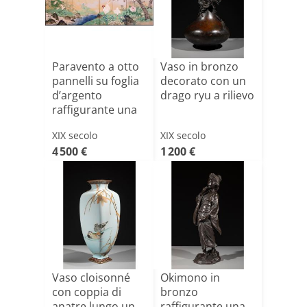
Paravento a otto
Vaso in bronzo
pannelli su foglia
decorato con un
d’argento
drago ryu a rilievo
raffigurante una
sc[...]
XIX secolo
XIX secolo
4 500 €
1 200 €
Vaso cloisonné
Okimono in
con coppia di
bronzo
anatre lungo un
raffigurante una