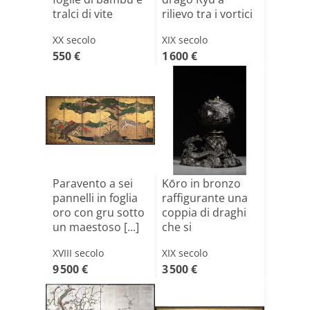
tralci di vite
rilievo tra i vortici
[...]
XX secolo
XIX secolo
550 €
1 600 €
Paravento a sei
Kōro in bronzo
pannelli in foglia
raffigurante una
oro con gru sotto
coppia di draghi
un maestoso [...]
che si
affrontan[...]
XVIII secolo
XIX secolo
9 500 €
3 500 €