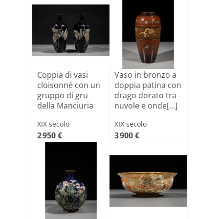
Coppia di vasi
Vaso in bronzo a
cloisonné con un
doppia patina con
gruppo di gru
drago dorato tra
della Manciuria
nuvole e onde[...]
XIX secolo
XIX secolo
2 950 €
3 900 €