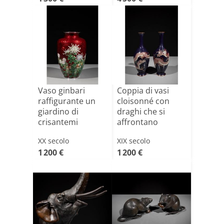
Vaso ginbari
Coppia di vasi
raffigurante un
cloisonné con
giardino di
draghi che si
crisantemi
affrontano
XX secolo
XIX secolo
1 200 €
1 200 €