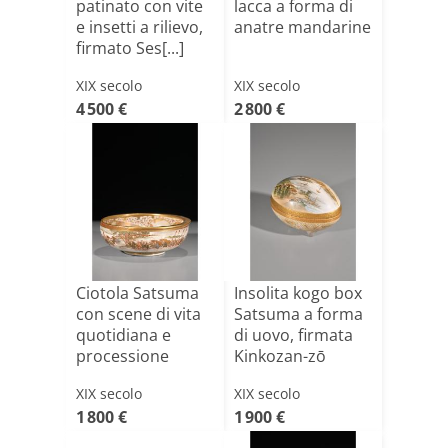
patinato con vite
lacca a forma di
e insetti a rilievo,
anatre mandarine
firmato Ses[...]
XIX secolo
XIX secolo
4 500 €
2 800 €
Ciotola Satsuma
Insolita kogo box
con scene di vita
Satsuma a forma
quotidiana e
di uovo, firmata
processione
Kinkozan-zō
nobili[...]
XIX secolo
XIX secolo
1 800 €
1 900 €