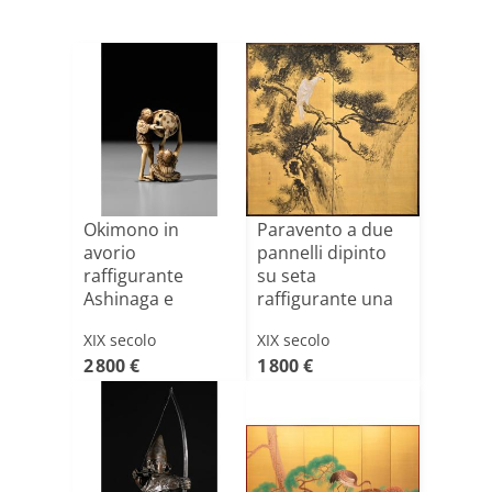
Okimono in
Paravento a due
avorio
pannelli dipinto
raffigurante
su seta
Ashinaga e
raffigurante una
Tenaga con
potente[...]
XIX secolo
XIX secolo
tamburo, fir[...]
2 800 €
1 800 €