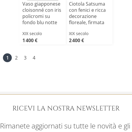
Vaso giapponese
Ciotola Satsuma
cloisonné con iris
con fenici e ricca
policromi su
decorazione
fondo blu notte
floreale, firmata
[...]
XIX secolo
XIX secolo
1 400 €
2 400 €
1
2
3
4
RICEVI LA NOSTRA NEWSLETTER
Rimanete aggiornati su tutte le novità e gli