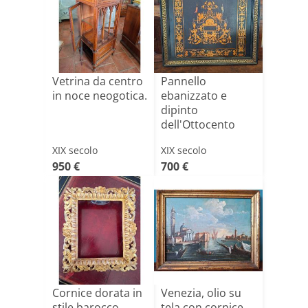
Vetrina da centro
Pannello
in noce neogotica.
ebanizzato e
dipinto
dell'Ottocento
XIX secolo
XIX secolo
950 €
700 €
Cornice dorata in
Venezia, olio su
stile barocco
tela con cornice