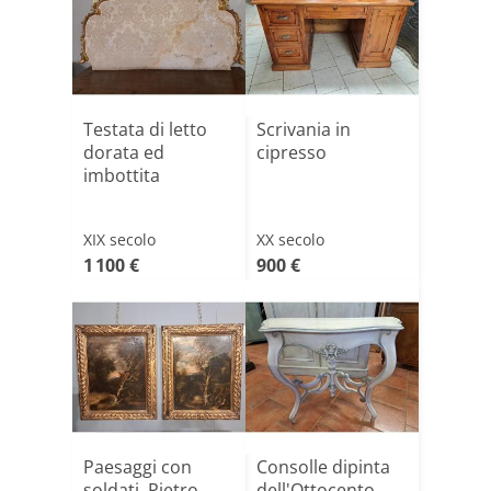
Testata di letto
Scrivania in
dorata ed
cipresso
imbottita
XIX secolo
XX secolo
1 100 €
900 €
Paesaggi con
Consolle dipinta
soldati, Pietro
dell'Ottocento