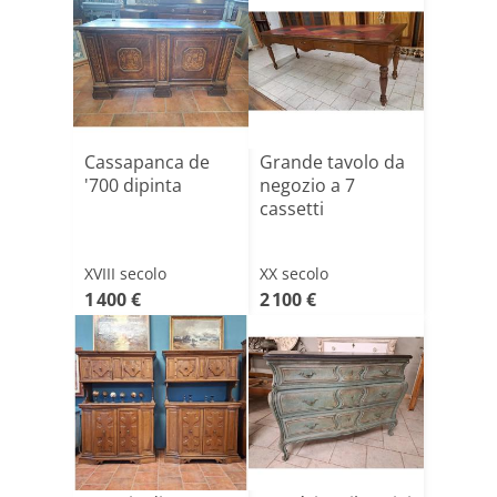
Cassapanca de
Grande tavolo da
'700 dipinta
negozio a 7
cassetti
XVIII secolo
XX secolo
1 400 €
2 100 €