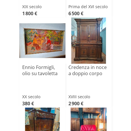
dell'Ottocento
XIX secolo
Prima del XVI secolo
1 800 €
6 500 €
Ennio Formigli,
Credenza in noce
olio su tavoletta
a doppio corpo
XX secolo
XVIII secolo
380 €
2 900 €