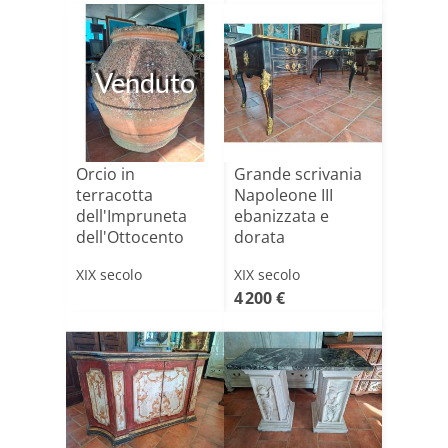
Venduto
Orcio in
Grande scrivania
terracotta
Napoleone III
dell'Impruneta
ebanizzata e
dell'Ottocento
dorata
XIX secolo
XIX secolo
4 200 €