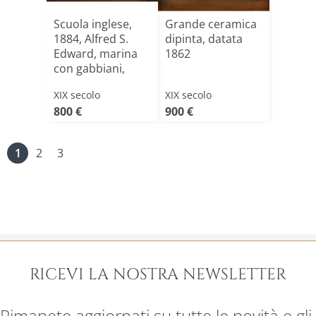
Scuola inglese,
Grande ceramica
1884, Alfred S.
dipinta, datata
Edward, marina
1862
con gabbiani,
barc[...]
XIX secolo
XIX secolo
800 €
900 €
1
2
3
RICEVI LA NOSTRA NEWSLETTER
Rimanete aggiornati su tutte le novità e gli