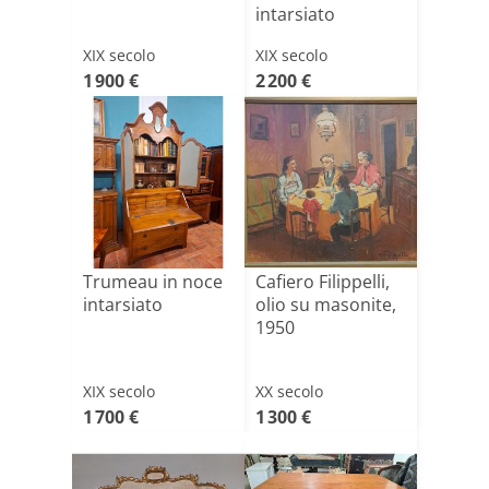
intarsiato
XIX secolo
XIX secolo
1 900 €
2 200 €
Trumeau in noce
Cafiero Filippelli,
intarsiato
olio su masonite,
1950
XIX secolo
XX secolo
1 700 €
1 300 €