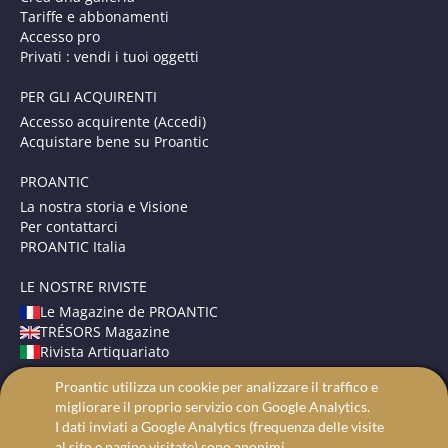
Tariffe e abbonamenti
Accesso pro
Privati : vendi i tuoi oggetti
PER GLI ACQUIRENTI
Accesso acquirente (Accedi)
Acquistare bene su Proantic
PROANTIC
La nostra storia e Visione
Per contattarci
PROANTIC Italia
LE NOSTRE RIVISTE
Le Magazine de PROANTIC
TRÉSORS Magazine
Rivista Artiquariato
Proantic utilizza un cookie per analizzare il traffico e
TERMINI E CONDIZIONI
migliorare il proprio servizio con Google Analytics.
Avvisi Legali
I dati inviati a Google Analytics (frequenza delle visite
Protezione dei dati
al sito e pagine visitate) sono anonimi.