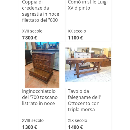
Coppia di
Comò in stile Luigi
credenze da
XV dipinto
sagrestia in noce
filettato del "600
XVII secolo
XX secolo
7 800 €
1 100 €
Inginocchiatoio
Tavolo da
del '700 toscano
falegname dell'
listrato in noce
Ottocento con
tripla morsa
XVIII secolo
XIX secolo
1 300 €
1 400 €