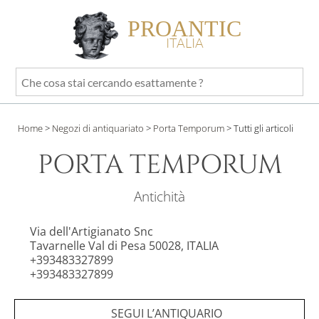
PROANTIC
ITALIA
Che
cosa
stai
Home
>
Negozi di antiquariato
>
Porta Temporum
>
Tutti gli articoli
cercando
esattamente
PORTA TEMPORUM
?
Antichità
Via dell'Artigianato Snc
Tavarnelle Val di Pesa 50028, ITALIA
+393483327899
+393483327899
Sito web privato
SEGUI L’ANTIQUARIO