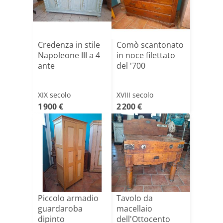
Credenza in stile
Comò scantonato
Napoleone III a 4
in noce filettato
ante
del '700
XIX secolo
XVIII secolo
1 900 €
2 200 €
Piccolo armadio
Tavolo da
guardaroba
macellaio
dipinto
dell'Ottocento