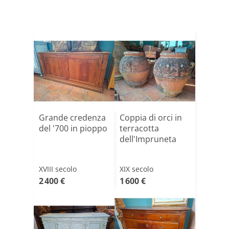
Grande credenza
Coppia di orci in
del '700 in pioppo
terracotta
dell'Impruneta
XVIII secolo
XIX secolo
2 400 €
1 600 €