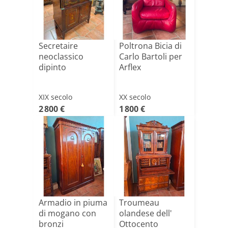
Secretaire
Poltrona Bicia di
neoclassico
Carlo Bartoli per
dipinto
Arflex
XIX secolo
XX secolo
2 800 €
1 800 €
Armadio in piuma
Troumeau
di mogano con
olandese dell'
bronzi
Ottocento