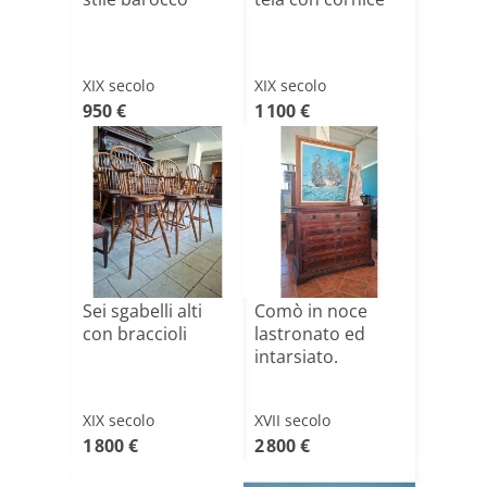
XIX secolo
XIX secolo
950 €
1 100 €
Sei sgabelli alti
Comò in noce
con braccioli
lastronato ed
intarsiato.
XIX secolo
XVII secolo
1 800 €
2 800 €