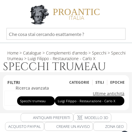
PROANTIC
ITALIA
Che
cosa
stai
Home
> Catalogue
> Complementi d'arredo
> Specchi
> Specchi
cercando
trumeau
> Luigi Filippo - Restaurazione - Carlo X
esattamente
SPECCHI TRUMEAU
?
FILTRI
CATEGORIE
STILI
EPOCHE
Ricerca avanzata
Ultime antichità
Specchi trumeau
Luigi Filippo - Restaurazione - Carlo X
view_in_ar
ANTIQUARI PREFERITI
MODELLO 3D
ACQUISTO PAYPAL
CREARE UN AVVISO
ZONA GEO