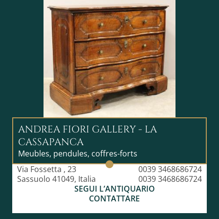
ANDREA FIORI GALLERY - LA
CASSAPANCA
Meubles, pendules, coffres-forts
Via Fossetta , 23
0039 3468686724
Sassuolo 41049, Italia
0039 3468686724
SEGUI L’ANTIQUARIO
CONTATTARE