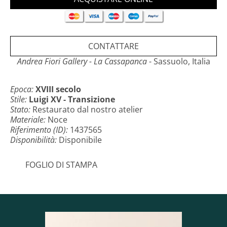
informazione, non esitate a contattarci.
Andrea Fiori Gallery
“La Cassapanca”
- Mobili antichi - Casseforti antiche - Orologeria antica
CONTATTARE
-
Andrea Fiori Gallery - La Cassapanca
- Sassuolo, Italia
Epoca:
XVIII secolo
Stile:
Luigi XV - Transizione
Stato:
Restaurato dal nostro atelier
Materiale:
Noce
Riferimento (ID):
1437565
Disponibilità:
Disponibile
FOGLIO DI STAMPA