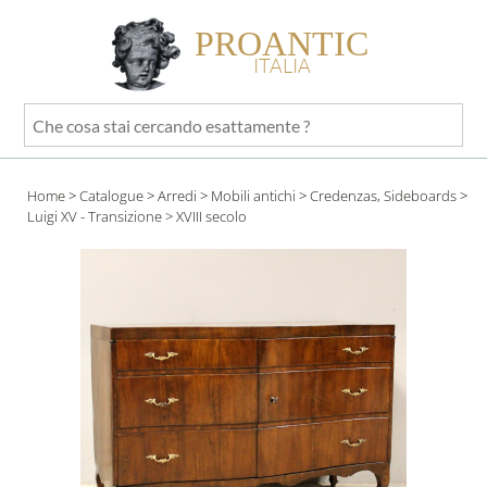
PROANTIC
ITALIA
Che
cosa
stai
Home
>
Catalogue
>
Arredi
>
Mobili antichi
>
Credenzas, Sideboards
>
cercando
Luigi XV - Transizione
> XVIII secolo
esattamente
?