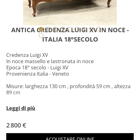
ANTICA CREDENZA LUIGI XV IN NOCE -
ITALIA 18°SECOLO
Credenza Luigi XV
In noce massello e lastronata in noce
Epoca 18° secolo - Luigi XV
Provenienza Italia - Veneto
Misure: larghezza 130 cm , profondità 59 cm , altezza
89 cm
Restaurata (vedere foto)
Leggi di più
Sulle reali condizioni dell'oggetto valutare le
fotografie in quanto hanno valore prioritario e non
discutibile.
2 800 €
Rilasciamo Certificato di Autenticità.
Siamo sempre a vostra disposizione per qualsiasi