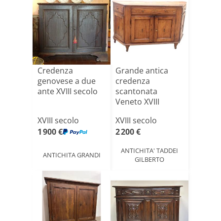
Credenza
Grande antica
genovese a due
credenza
ante XVIII secolo
scantonata
Veneto XVIII
secolo ciliegio
XVIII secolo
XVIII secolo
ma[...]
1 900 €
2 200 €
ANTICHITA' TADDEI
ANTICHITA GRANDI
GILBERTO