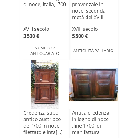
di noce, Italia, '700
provenzale in
noce, seconda
metà del XVIII
secolo[...]
XVIII secolo
XVIII secolo
3 500 €
5 500 €
NUMERO 7
ANTICHITÀ PALLADIO
ANTIQUARIATO
Credenza stipo
Antica credenza
antico austriaco
in legno di noce
del '700 in noce
,fine 1700 ,di
filettato e inta[...]
manifattura