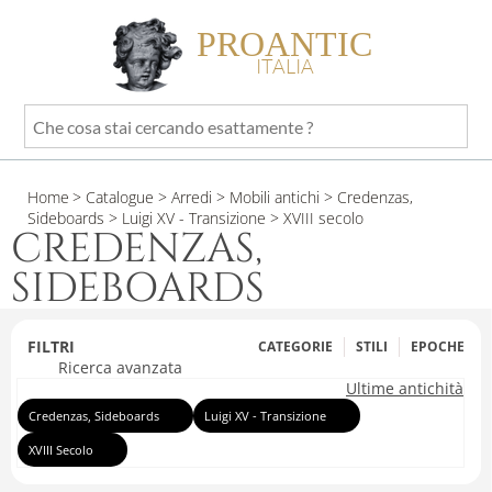
PROANTIC
ITALIA
Che
cosa
stai
Home
> Catalogue
> Arredi
> Mobili antichi
> Credenzas,
cercando
Sideboards
> Luigi XV - Transizione
> XVIII secolo
esattamente
CREDENZAS,
?
SIDEBOARDS
FILTRI
CATEGORIE
STILI
EPOCHE
Ricerca avanzata
Ultime antichità
Credenzas, Sideboards
Luigi XV - Transizione
XVIII Secolo