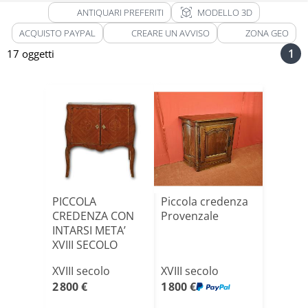
view_in_ar
ANTIQUARI PREFERITI
MODELLO 3D
ACQUISTO PAYPAL
CREARE UN AVVISO
ZONA GEO
1
17 oggetti
PICCOLA
Piccola credenza
CREDENZA CON
Provenzale
INTARSI META’
XVIII SECOLO
XVIII secolo
XVIII secolo
2 800 €
1 800 €