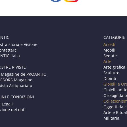
NTIC
CATEGORIE
stra storia e Visione
Arredi
ontattarci
Mobili
TIC Italia
Sedute
Arte
OSTRE RIVISTE
Arte grafica
Sculture
 Magazine de PROANTIC
Dipinti
RÉSORS Magazine
Gioielli e Or
vista Artiquariato
Gioielli anti
Orologi da p
INI E CONDIZIONI
Collezionis
i Legali
Oggetti da c
zione dei dati
Arte e Ritual
Militaria