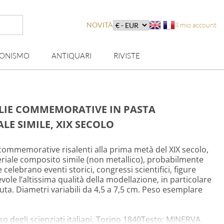
NOVITÀ
Il mio account
IONISMO
ANTIQUARI
RIVISTE
GLIE COMMEMORATIVE IN PASTA
LE SIMILE, XIX SECOLO
commemorative risalenti alla prima metà del XIX secolo,
eriale composito simile (non metallico), probabilmente
celebrano eventi storici, congressi scientifici, figure
otevole l’altissima qualità della modellazione, in particolare
inuta. Diametri variabili da 4,5 a 7,5 cm. Peso esemplare
o degli scienziati italiani, Torino 1840Testo: MINERVA