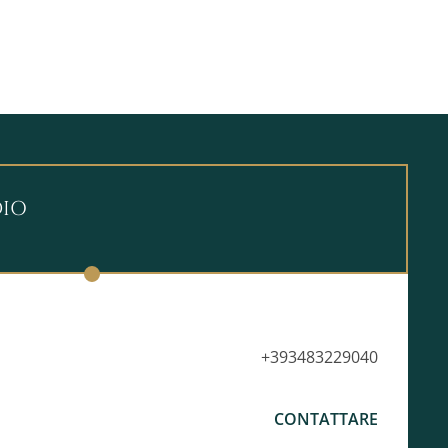
ranco-italianaDatazione: 1830–1845 circa
morie storiche, studiosi di scienza e cultura
ioni tematiche.
DIO
+393483229040
CONTATTARE