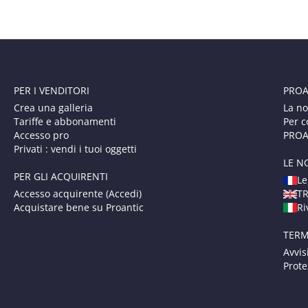
PER I VENDITORI
PROA
Crea una galleria
La no
Tariffe e abbonamenti
Per c
Accesso pro
PROAN
Privati : vendi i tuoi oggetti
LE N
PER GLI ACQUIRENTI
Le
Accesso acquirente (Accedi)
T
Acquistare bene su Proantic
Ri
TERM
Avvis
Prote