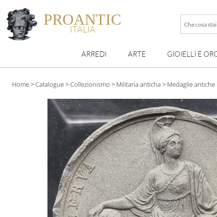
PROANTIC
Che
ITALIA
cosa
stai
ARREDI
ARTE
GIOIELLI E OR
cercando
esattamen
?
Home
>
Catalogue
>
Collezionismo
>
Militaria anticha
>
Medaglie antiche