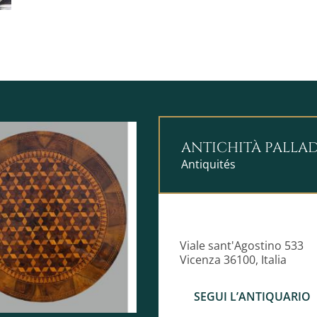
Provenienza culturale: area f
Ideale per collezionisti di me
dell'Ottocento, o per esposiz
ANTICHITÀ PALLA
Antiquités
Viale sant'Agostino 533
Vicenza 36100, Italia
SEGUI L’ANTIQUARIO