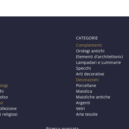
CATEGORIE
Complementi
Orologi antichi
Elementi d'architettonici
Lampadari e Luminarie
Specchi
Arti decorative
Decorazioni
ologi
Porcellane
chi
Maiolica
olso
Maioliche antiche
mo
Argenti
ollezione
Vetri
i religiosi
Arte tessile
Ricerca avanzata