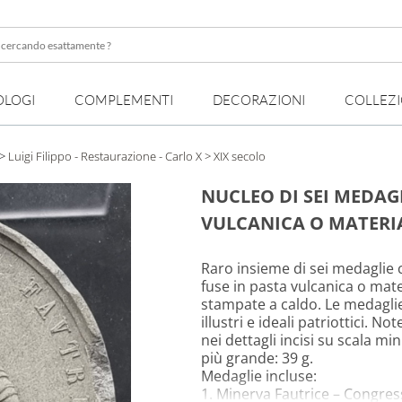
OLOGI
COMPLEMENTI
DECORAZIONI
COLLEZ
te
>
Luigi Filippo - Restaurazione - Carlo X
> XIX secolo
NUCLEO DI SEI MEDA
VULCANICA O MATERIA
Raro insieme di sei medaglie 
fuse in pasta vulcanica o mat
stampate a caldo. Le medaglie 
illustri e ideali patriottici. N
nei dettagli incisi su scala m
più grande: 39 g.
Medaglie incluse:
1. Minerva Fautrice – Congress