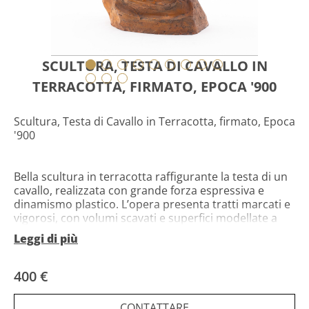
SCULTURA, TESTA DI CAVALLO IN
TERRACOTTA, FIRMATO, EPOCA '900
Scultura, Testa di Cavallo in Terracotta, firmato, Epoca
'900
Bella scultura in terracotta raffigurante la testa di un
cavallo, realizzata con grande forza espressiva e
dinamismo plastico. L’opera presenta tratti marcati e
vigorosi, con volumi scavati e superfici modellate a
colpi decisi, che esaltano la tensione muscolare
Leggi di più
dell’animale.
Il cavallo è rappresentato con la bocca semiaperta e
400 €
lo sguardo intenso, trasmettendo un senso di energia
vitale e di movimento. Le linee della criniera, stilizzate
CONTATTARE