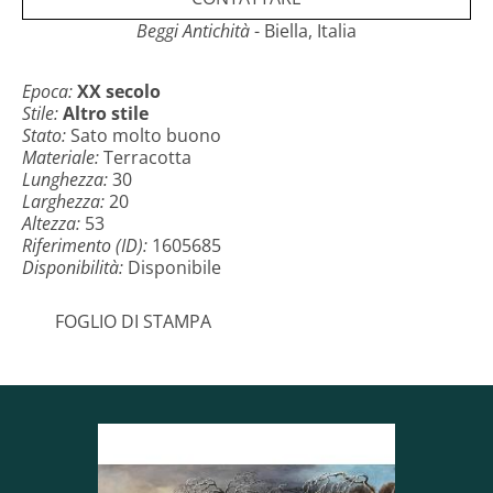
e spezzate, accentuano ulteriormente l’effetto
drammatico e quasi monumentale della scultura.
Beggi Antichità
- Biella, Italia
La terracotta, lasciata nel suo colore naturale
Epoca:
XX secolo
brunastro con leggere variazioni tonali, conferisce
Stile:
Altro stile
all’opera un aspetto arcaico e al contempo moderno,
Stato:
Sato molto buono
in equilibrio tra tradizione classica e interpretazione
Materiale:
Terracotta
espressiva novecentesca.
Lunghezza:
30
Larghezza:
20
Firma: Presente, ma illeggibile sulla superficie
Altezza:
53
dell’opera.
Riferimento (ID):
1605685
Disponibilità:
Disponibile
Misure: H 52 x L 30 x P 20 cm
FOGLIO DI STAMPA