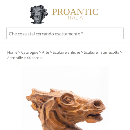
PROANTIC
ITALIA
Che
cosa
stai
Home
>
Catalogue
>
Arte
>
Sculture antiche
>
Sculture in terracotta
>
cercando
Altro stile
> XX secolo
esattamente
?