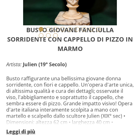
BUSTO GIOVANE FANCIULLA
SORRIDENTE CON CAPPELLO DI PIZZO IN
MARMO
Artista:
Julien (19° Secolo)
Busto raffigurante una bellissima giovane donna
sorridente, con fiori e cappello. Un'opera d'arte unica,
di altissima qualità e cura dei dettagli; osservate il
viso, l'abbigliamento e soprattutto il cappello, che
sembra essere di pizzo. Grande impatto visivo! Opera
d'arte italiana interamente scolpita a mano con
martello e scalpello dallo scultore Julien (XIX° sec) •
Dimensioni: altezza 62 cm • larghezza 40 cm •
larghezza 22 cm • peso 35 kg • Condizioni: OTTIME •
Leggi di più
L'imballaggio verrà effettuato direttamente dalla