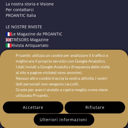
La nostra storia e Visione
Per contattarci
PROANTIC Italia
LE NOSTRE RIVISTE
Le Magazine de PROANTIC
TRÉSORS Magazine
Rivista Artiquariato
Proantic utilizza un cookie per analizzare il traffico e
TERMINI E CONDIZIONI
migliorare il proprio servizio con Google Analytics.
Avvisi Legali
I dati inviati a Google Analytics (frequenza delle visite
Protezione dei dati
al sito e pagine visitate) sono anonimi.
Ricerca avanzata
Nessun altro cookie traccia la vostra attività, i vostri
dati personali non vengono raccolti.
Grazie per averci aiutato a capire meglio come viene
utilizzato Proantic.
Accettare
Rifiutare