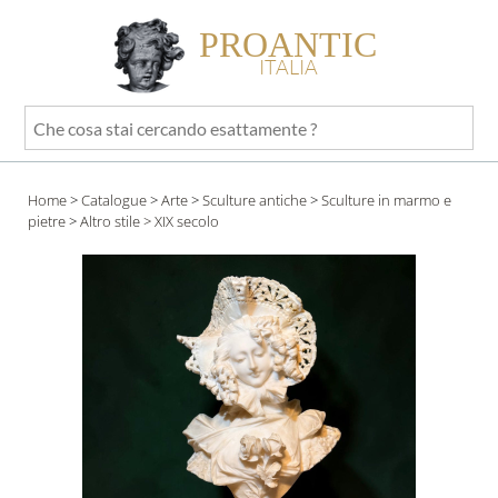
PROANTIC
ITALIA
Che
cosa
stai
Home
>
Catalogue
>
Arte
>
Sculture antiche
>
Sculture in marmo e
cercando
pietre
>
Altro stile
> XIX secolo
esattamente
?