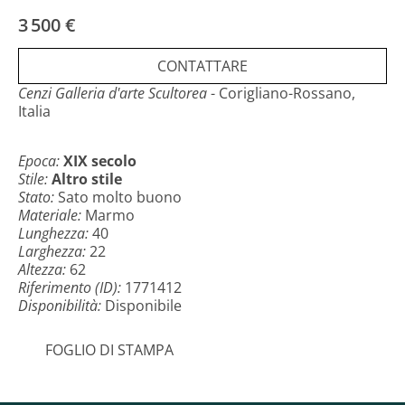
galleria d'arte, su una piattaforma in legno Epal
interamente rivestita in legno, con materiali
3 500 €
professionali e specifici all'interno! La spedizione sarà
veloce e tracciabile • CENZI ArtGallery certifica con
CONTATTARE
fatture e perizia tutte le opere d'arte che avete deciso
di acquistare.
Cenzi Galleria d'arte Scultorea
- Corigliano-Rossano,
Italia
Epoca:
XIX secolo
Stile:
Altro stile
Stato:
Sato molto buono
Materiale:
Marmo
Lunghezza:
40
Larghezza:
22
Altezza:
62
Riferimento (ID):
1771412
Disponibilità:
Disponibile
FOGLIO DI STAMPA