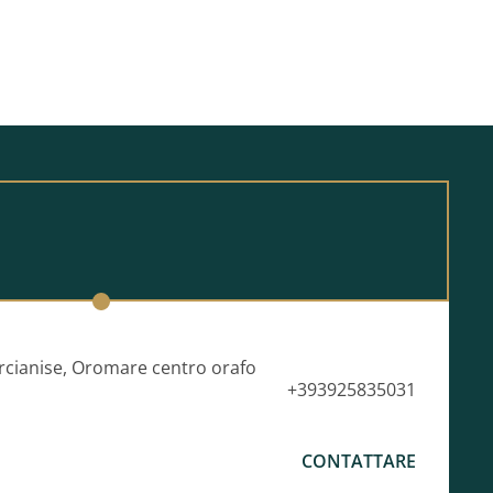
arcianise, Oromare centro orafo
+393925835031
CONTATTARE