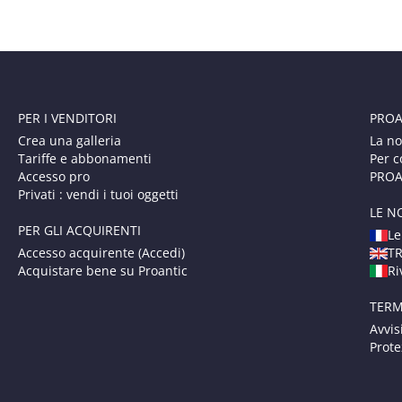
PER I VENDITORI
PROA
Crea una galleria
La no
Tariffe e abbonamenti
Per c
Accesso pro
PROAN
Privati : vendi i tuoi oggetti
LE N
PER GLI ACQUIRENTI
Le
Accesso acquirente (Accedi)
T
Acquistare bene su Proantic
Ri
TERM
Avvis
Prote