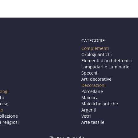
CATEGORIE
Complementi
Orologi antichi
Elementi d'architettonici
Lampadari e Luminarie
Specchi
Arti decorative
Decorazioni
ologi
Porcellane
chi
Maiolica
olso
Maioliche antiche
mo
Argenti
ollezione
Vetri
i religiosi
Arte tessile
Ricerca avanzata