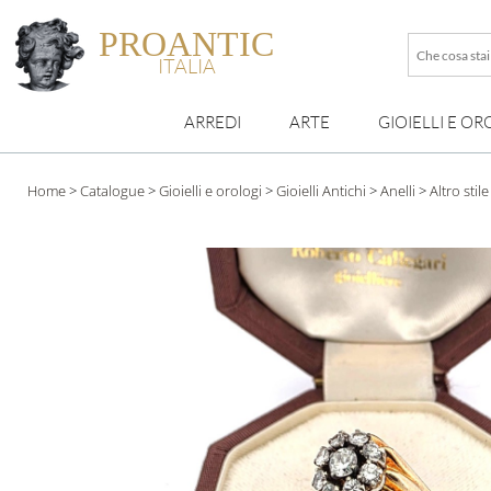
PROANTIC
Che
ITALIA
cosa
stai
ARREDI
ARTE
GIOIELLI E OR
cercando
esattamen
?
Home
>
Catalogue
>
Gioielli e orologi
>
Gioielli Antichi
>
Anelli
>
Altro stile