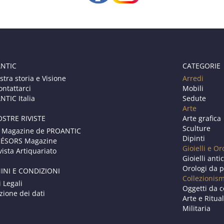
NTIC
CATEGORIE
stra storia e Visione
Arredi
ontattarci
Mobili
TIC Italia
Sedute
Arte
OSTRE RIVISTE
Arte grafica
Sculture
 Magazine de PROANTIC
Dipinti
RÉSORS Magazine
Gioielli e Or
vista Artiquariato
Gioielli anti
Orologi da p
INI E CONDIZIONI
Collezionis
i Legali
Oggetti da c
zione dei dati
Arte e Ritual
Militaria