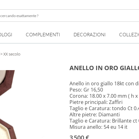
OLOGI
COMPLEMENTI
DECORAZIONI
COLLEZ
te
> XX secolo
ANELLO IN ORO GIALL
Anello in oro giallo 18kt con d
Peso: Gr 16,50
Corona: 18.00 x 7.00 mm ( h x 
Pietre principali: Zaffiri
Taglio e Caratura: tondo Ct 0.
Altre pietre: Diamanti
Taglio e Caratura: Brillante ct
Misura anello: 54 eu 14 it
3 500 €