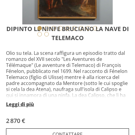
DIPINTO LE NINFE BRUCIANO LA NAVE DI
TELEMACO
Olio su tela. La scena raffigura un episodio tratto dal
romanzo del XVII secolo "Les Aventures de
Télémaque" (Le avventure di Telemaco) di François
Fénelon, pubblicato nel 1699. Nel racconto di Fénelon
Telemaco (figlio di Ulisse) mentre è alla ricerca del
padre accompagnato da Mentore (sotto le cui spoglie
si cela la dea Atena), naufraga sull'isola di Calipso e
qui si innamora di una ninfa. La dea Calipso, che li ha
accolti, per impedire a Telemaco di lasciare l'isola
Leggi di più
abbandonando la fanciulla, ordina alle sue ninfe di
bruciare la nave su cui Telemaco e Mentore erano
arrivati. Nel dipinto presentato, sulla sinistra in primo
2 870 €
piano Mentore sollecita a volgersi per andarsene il
giovane Telemaco, che sta invece ancora guardando
CONTATTARE