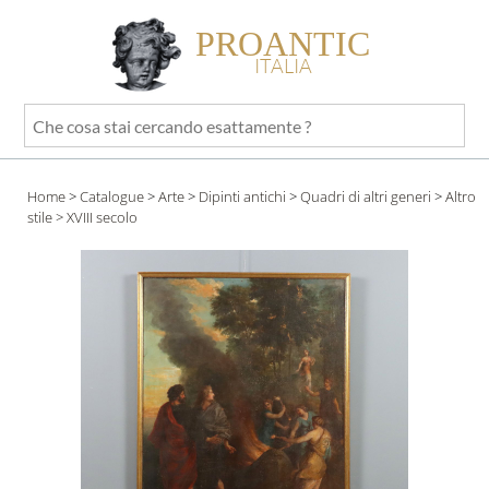
PROANTIC
ITALIA
Che
cosa
stai
Home
>
Catalogue
>
Arte
>
Dipinti antichi
>
Quadri di altri generi
>
Altro
cercando
stile
> XVIII secolo
esattamente
?